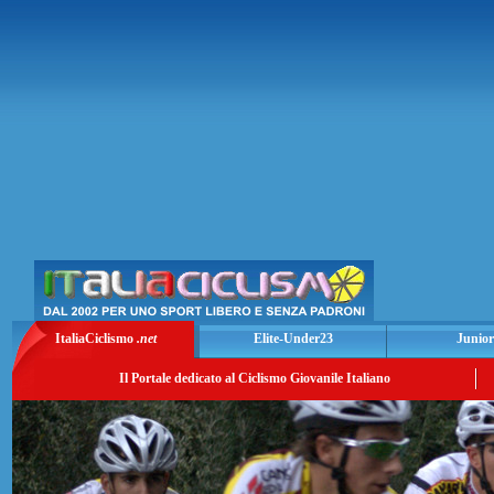
ItaliaCiclismo
.net
Elite-Under23
Junior
Il Portale dedicato al Ciclismo Giovanile Italiano