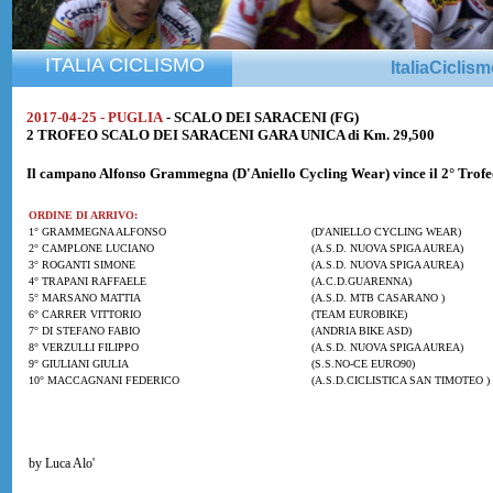
ITALIA CICLISMO
ItaliaCiclis
2017-04-25 - PUGLIA
- SCALO DEI SARACENI (FG)
2 TROFEO SCALO DEI SARACENI GARA UNICA di Km. 29,500
Il campano
Alfonso Grammegna
(D'Aniello Cycling Wear) vince il 2° Trof
ORDINE DI ARRIVO:
1° GRAMMEGNA ALFONSO
(D'ANIELLO CYCLING WEAR)
2° CAMPLONE LUCIANO
(A.S.D. NUOVA SPIGA AUREA)
3° ROGANTI SIMONE
(A.S.D. NUOVA SPIGA AUREA)
4° TRAPANI RAFFAELE
(A.C.D.GUARENNA)
5° MARSANO MATTIA
(A.S.D. MTB CASARANO )
6° CARRER VITTORIO
(TEAM EUROBIKE)
7° DI STEFANO FABIO
(ANDRIA BIKE ASD)
8° VERZULLI FILIPPO
(A.S.D. NUOVA SPIGA AUREA)
9° GIULIANI GIULIA
(S.S.NO-CE EURO90)
10° MACCAGNANI FEDERICO
(A.S.D.CICLISTICA SAN TIMOTEO )
by Luca Alo'