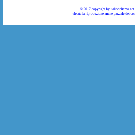
© 2017 copyright by italiaciclismo.net | T
vietata la riproduzione anche parziale dei co