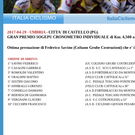
ITALIA CICLISMO
ItaliaCiclis
2017-04-29 - UMBRIA
- CITTA' DI CASTELLO (PG)
GRAN PREMIO SOGEPU CRONOMETRO INDIVIDUALE di Km. 4,500 alla
Ottima prestazione di
Federico Savino
(Coltano Grube Costruzioni) che e' i
ORDINE DI ARRIVO:
1° SAVINO FEDERICO
(UC COLTANO GRUBE COSTRUZION
2° CASALINI GABRIELE
(A.S.D. S.C. SCO CAVENAGO ) a 1"
3° ROMOLINI VALENTINO
(A.S.D.FORTEBRACCIO DA MONTONE
4° UBALDINI MATTEO
(VELO CLUB CATTOLICA) a 31"
5° SESTINI GIACOMO
(S.C. PEDALE TOSCANO PONTICINO)
6° ANNIBALLI LORENZO
(VELO CLUB CATTOLICA) a 36"
7° CONDELLO DAMIANO
(A.S.D.FORTEBRACCIO DA MONTONE
8° BERNESCHI GIANMARIA
(S.C. PEDALE TOSCANO PONTICINO)
9° VERGNANI CLAUDIO
(A.S. S.C.COTIGNOLESE) a 52"
10° CECCHINI FRANCESCO
(A.S.D. CICLISMO GIOVANI PESARO)