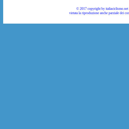
© 2017 copyright by italiaciclismo.net | T
vietata la riproduzione anche parziale dei co