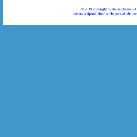
© 2019 copyright by italiaciclismo.net | T
vietata la riproduzione anche parziale dei co