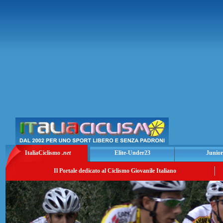
ItaliaCiclismo
.net
Elite-Under23
Junior
Il Portale dedicato al Ciclismo Giovanile Italiano