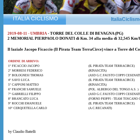
ITALIA CICLISMO
ItaliaCiclis
2019-08-11 - UMBRIA
- TORRE DEL COLLE DI BEVAGNA (PG)
2 MEMORIAL PIERPAOLO DONATI di Km. 34 alla media di 32,545 Km/
Il laziale
Jacopo Ficaccio
(Il Pirata Team TerraCirce) vince a Torre del C
ORDINE DI ARRIVO:
1° FICACCIO JACOPO
(IL PIRATA TEAM TERRACIRCE)
2° MORRESI FEDERICO
(RINASCITA)
3° BOLOGNESI THOMAS
(ASD G.C.FAUSTO COPPI CESENAT
4° SAVO LUCA
(IL PIRATA TEAM TERRACIRCE)
5° CAPPONI MATTEO
(RINASCITA)
6° FRANCHI SAMUELE
(POL. ALBERGO DEL TONGO A.S. )
7° GABRIELLI FILIPPO
(ASD G.C.FAUSTO COPPI CESENAT
8° BRANCATO LUCA
(FORNO PIOPPI - TEAM TOSCANO 
9° ROCCHI EMANUELE
(IL PIRATA TEAM TERRACIRCE)
10° CERQUETELLA CARLO
(A.C.RECANATI)
by Claudio Battelli