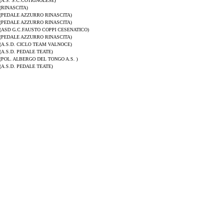
(A.S. S.C.COTIGNOLESE)
(RINASCITA)
(PEDALE AZZURRO RINASCITA)
(PEDALE AZZURRO RINASCITA)
(ASD G.C.FAUSTO COPPI CESENATICO)
(PEDALE AZZURRO RINASCITA)
(A.S.D. CICLO TEAM VALNOCE)
(A.S.D. PEDALE TEATE)
(POL. ALBERGO DEL TONGO A.S. )
(A.S.D. PEDALE TEATE)