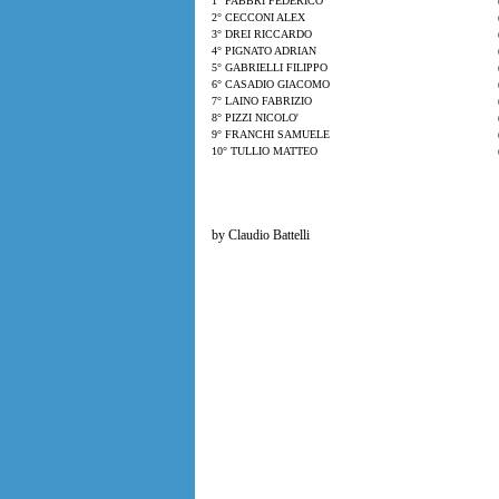
1° FABBRI FEDERICO
2° CECCONI ALEX
3° DREI RICCARDO
4° PIGNATO ADRIAN
5° GABRIELLI FILIPPO
6° CASADIO GIACOMO
7° LAINO FABRIZIO
8° PIZZI NICOLO'
9° FRANCHI SAMUELE
10° TULLIO MATTEO
by Claudio Battelli