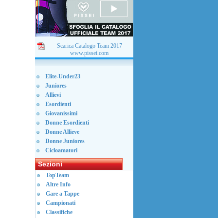
Scarica Catalogo Team 2017
www.pissei.com
Elite-Under23
Juniores
Allievi
Esordienti
Giovanissimi
Donne Esordienti
Donne Allieve
Donne Juniores
Cicloamatori
Sezioni
TopTeam
Altre Info
Gare a Tappe
Campionati
Classifiche