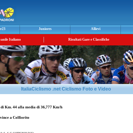
er23
Juniores
Allievi
vanile Italiano
Risultati Gare e Classifiche
ItaliaCiclismo .net Ciclismo Foto e Video
Km. 44 alla media di 36,777 Km/h
vince a Colfiorito