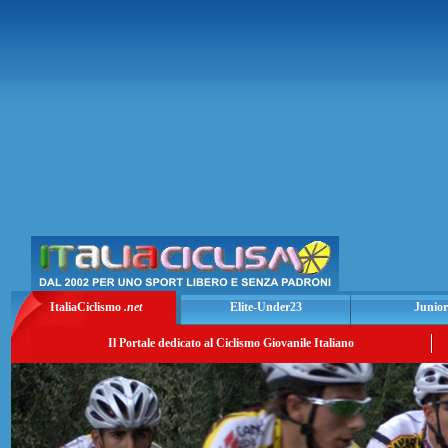
ItaliaCiclismo
.net
Elite-Under23
Junior
Il Portale dedicato al Ciclismo Giovanile Italiano