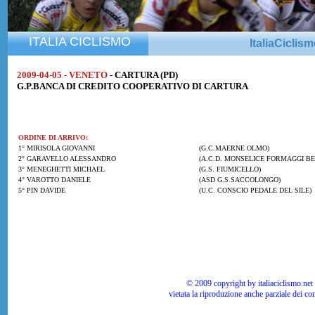
ITALIA CICLISMO
ItaliaCiclis
2009-04-05 - VENETO
- CARTURA (PD)
G.P.BANCA DI CREDITO COOPERATIVO DI CARTURA
ORDINE DI ARRIVO:
1° MIRISOLA GIOVANNI
(G.C.MAERNE OLMO)
2° GARAVELLO ALESSANDRO
(A.C.D. MONSELICE FORMAGGI BE
3° MENEGHETTI MICHAEL
(G.S. FIUMICELLO)
4° VAROTTO DANIELE
(ASD G.S.SACCOLONGO)
5° PIN DAVIDE
(U.C. CONSCIO PEDALE DEL SILE)
© 2009 copyright by italiaciclismo.net | T
vietata la riproduzione anche parziale dei co