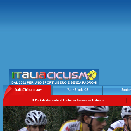
ItaliaCiclismo
.net
Elite-Under23
Junior
Il Portale dedicato al Ciclismo Giovanile Italiano