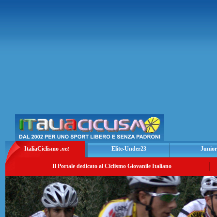
ItaliaCiclismo
.net
Elite-Under23
Junior
Il Portale dedicato al Ciclismo Giovanile Italiano