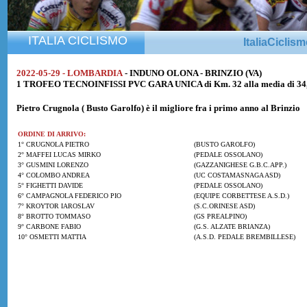
ITALIA CICLISMO
ItaliaCiclis
2022-05-29 - LOMBARDIA
- INDUNO OLONA - BRINZIO (VA)
1 TROFEO TECNOINFISSI PVC GARA UNICA di Km. 32 alla media di 34
Pietro Crugnola
( Busto Garolfo) è il migliore fra i primo anno al Brinzio
ORDINE DI ARRIVO:
1° CRUGNOLA PIETRO
(BUSTO GAROLFO)
2° MAFFEI LUCAS MIRKO
(PEDALE OSSOLANO)
3° GUSMINI LORENZO
(GAZZANIGHESE G.B.C.APP.)
4° COLOMBO ANDREA
(UC COSTAMASNAGA ASD)
5° FIGHETTI DAVIDE
(PEDALE OSSOLANO)
6° CAMPAGNOLA FEDERICO PIO
(EQUIPE CORBETTESE A.S.D.)
7° KROYTOR IAROSLAV
(S.C.ORINESE ASD)
8° BROTTO TOMMASO
(GS PREALPINO)
9° CARBONE FABIO
(G.S. ALZATE BRIANZA)
10° OSMETTI MATTIA
(A.S.D. PEDALE BREMBILLESE)