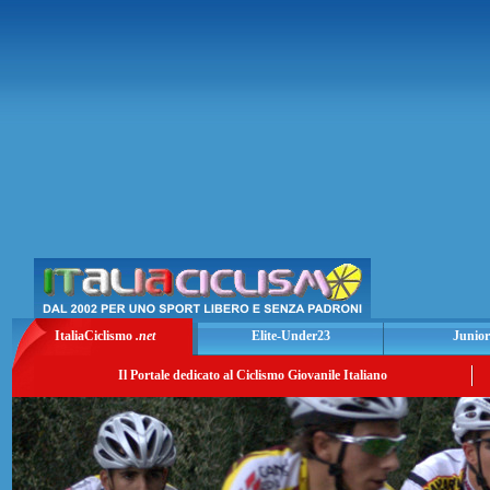
ItaliaCiclismo
.net
Elite-Under23
Junior
Il Portale dedicato al Ciclismo Giovanile Italiano