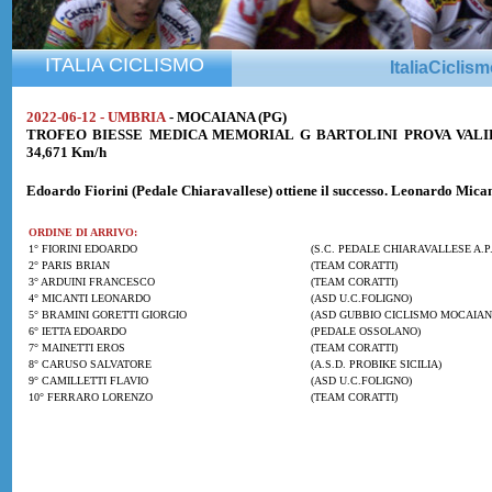
ITALIA CICLISMO
ItaliaCiclis
2022-06-12 - UMBRIA
- MOCAIANA (PG)
TROFEO BIESSE MEDICA MEMORIAL G BARTOLINI PROVA VALIDA
34,671 Km/h
Edoardo Fiorini
(Pedale Chiaravallese) ottiene il successo.
Leonardo Mica
ORDINE DI ARRIVO:
1° FIORINI EDOARDO
(S.C. PEDALE CHIARAVALLESE A.P.
2° PARIS BRIAN
(TEAM CORATTI)
3° ARDUINI FRANCESCO
(TEAM CORATTI)
4° MICANTI LEONARDO
(ASD U.C.FOLIGNO)
5° BRAMINI GORETTI GIORGIO
(ASD GUBBIO CICLISMO MOCAIAN
6° IETTA EDOARDO
(PEDALE OSSOLANO)
7° MAINETTI EROS
(TEAM CORATTI)
8° CARUSO SALVATORE
(A.S.D. PROBIKE SICILIA)
9° CAMILLETTI FLAVIO
(ASD U.C.FOLIGNO)
10° FERRARO LORENZO
(TEAM CORATTI)