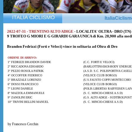
ITALIA CICLISMO
ItaliaCiclis
2022-07-31 - TRENTINO ALTO ADIGE
- LOCALITA' OLTRA - DRO (TN)
9 TROFEO G MIORI E G GIRARDI GARA UNICA di Km. 28,900 alla media
Brandon Fedrizzi
(Forti e Veloci) vince in solitaria ad Oltra di Dro
ORDINE DI ARRIVO:
1° FEDRIZZI BRANDON DAVIDE
(C.C. FORTI E VELOCI)
2° RICCADONA EDOARDO
(BARLOTTINI-EKOI-BODY ENERGIE) 
3° PEZZO ROSOLA PATRIK
(A.S.D. S.C. POLISPORTIVA CASE
4° OCCOFFER FEDERICO
(VELOCE CLUB BORGO)
5° BRAZZALE LORENZO
(U.S.FAUSTO COPPI MONTECCHIO P
6° DOSSI FRANCESCO
(VELOCE CLUB BORGO)
7° LEONI DANIELE
(POLIS.LIBERTAS RAIFFEISEN LAIV
8° MAZZOLA EMMANUELE
(S. C. MINCIO-CHIESE A.S.D)
9° ZANOLINI ERIC
(G.S. ALTO ADIGE - SUDTIROLPOST
10° TRIVINI BELLINI MANUEL
(S. C. MINCIO-CHIESE A.S.D)
by Francesco Cecchin