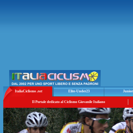
ItaliaCiclismo
.net
Elite-Under23
Junior
Il Portale dedicato al Ciclismo Giovanile Italiano