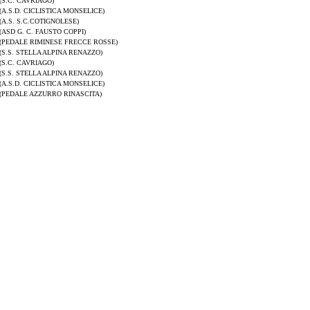
(S.C. CAVRIAGO)
(A.S.D. CICLISTICA MONSELICE)
(A.S. S.C.COTIGNOLESE)
(ASD G. C. FAUSTO COPPI)
(PEDALE RIMINESE FRECCE ROSSE)
(S.S. STELLA ALPINA RENAZZO)
(S.C. CAVRIAGO)
(S.S. STELLA ALPINA RENAZZO)
(A.S.D. CICLISTICA MONSELICE)
(PEDALE AZZURRO RINASCITA)