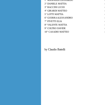
1° MANFREDI LEONARDO
2° DANIELE MATTIA
3° BACCINI LUCIO
4° GIRARDI MATTEO
5° LOTTI MATTIA
6° GUERRA ALESSANDRO
7° PIVETTI ELIA
8° VALENTE MATTIA
9° COLTRO DAVIDE
10° CASADIO MATTEO
by Claudio Battelli