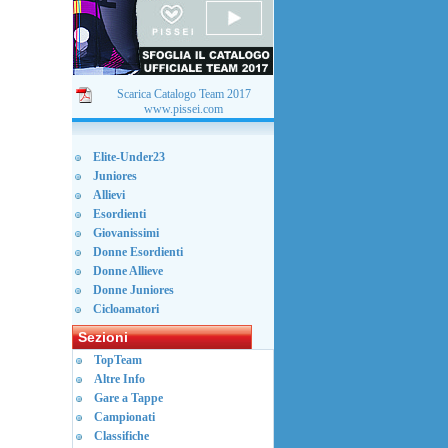
Scarica Catalogo Team 2017
www.pissei.com
Elite-Under23
Juniores
Allievi
Esordienti
Giovanissimi
Donne Esordienti
Donne Allieve
Donne Juniores
Cicloamatori
Sezioni
TopTeam
Altre Info
Gare a Tappe
Campionati
Classifiche