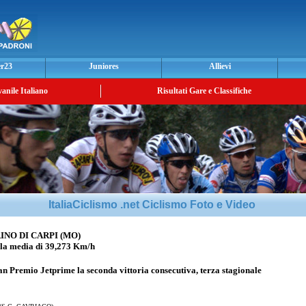
er23
Juniores
Allievi
vanile Italiano
Risultati Gare e Classifiche
ItaliaCiclismo .net Ciclismo Foto e Video
INO DI CARPI (MO)
 media di 39,273 Km/h
an Premio Jetprime la seconda vittoria consecutiva, terza stagionale