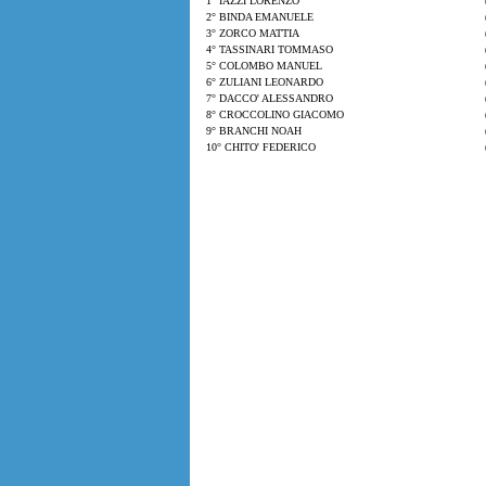
1° IAZZI LORENZO
2° BINDA EMANUELE
3° ZORCO MATTIA
4° TASSINARI TOMMASO
5° COLOMBO MANUEL
6° ZULIANI LEONARDO
7° DACCO' ALESSANDRO
8° CROCCOLINO GIACOMO
9° BRANCHI NOAH
10° CHITO' FEDERICO