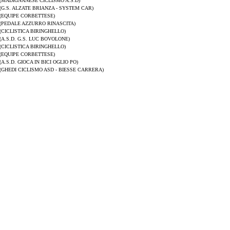
(MADIGNANESE CICLISMO A.S.D)
(G.S. ALZATE BRIANZA - SYSTEM CAR)
(EQUIPE CORBETTESE)
(PEDALE AZZURRO RINASCITA)
(CICLISTICA BIRINGHELLO)
(A.S.D. G.S. LUC BOVOLONE)
(CICLISTICA BIRINGHELLO)
(EQUIPE CORBETTESE)
(A.S.D. GIOCA IN BICI OGLIO PO)
(GHEDI CICLISMO ASD - BIESSE CARRERA)