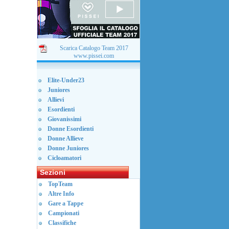
Scarica Catalogo Team 2017
www.pissei.com
Elite-Under23
Juniores
Allievi
Esordienti
Giovanissimi
Donne Esordienti
Donne Allieve
Donne Juniores
Cicloamatori
Sezioni
TopTeam
Altre Info
Gare a Tappe
Campionati
Classifiche