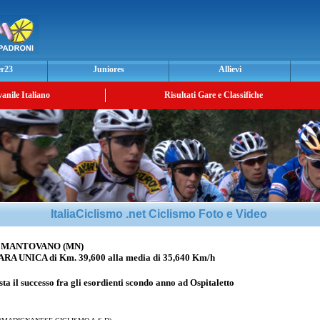
er23
Juniores
Allievi
vanile Italiano
Risultati Gare e Classifiche
ItaliaCiclismo .net Ciclismo Foto e Video
 MANTOVANO (MN)
NICA di Km. 39,600 alla media di 35,640 Km/h
a il successo fra gli esordienti scondo anno ad Ospitaletto