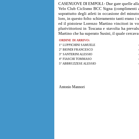
CASENUOVE DI EMPOLI.- Due gare quelle alla per
Velo Club Ciclismo BCC Signa (complimenti a 
soprattutto degli atleti in occasione del minu
loro, in questo folto schieramento tanti erano i
ed il pistoiese Lorenzo Martino vincitori in vo
plurivittoriosi in Toscana e stavolta ha prevals
Martino che ha superato Susini, il quale cercava
ORDINE DI ARRIVO:
1° LUPPICHINI SAMUELE
2° BIONDI FRANCESCO
3° SANTERINI ALESSIO
4° FIASCHI TOMMASO
5° ABBRUZZESE ALESSIO
Antonio Mannori