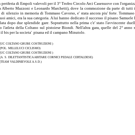
iferia di Empoli valevoli per il 3° Trofeo Circolo Arci Casenuove con l'organiz
Alberto Mazzoni e Leonardo Marchetti), dove la commozione da parte di tutti i
to di silenzio in memoria di Tommaso Cavorso, e' stata ancora piu' forte. Tommaso
 suoi amici, era la sua categoria. A lui hanno dedicato il successo il pisano Samuele
lata dopo due splendide gare. Soprattutto nella prima c'e' stato l'avvincente duell
o l'atleta della Coltano sul pistoiese Biondi. Nell'altra gara, quelle del 2° anno 
 il bis per la societa' pisana ed il campano Minutolo.
(UC COLTANO GRUBE COSTRUZIONI )
(POL. MILLELUCI CICLISMO)
(UC COLTANO GRUBE COSTRUZIONI )
(A. S. DILETTANTISTICA ABITARE CORNICI PEDALE CERTALDESE)
(TEAM VALDINIEVOLE A.S.D.)