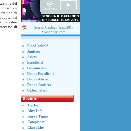
zazione del
 presenti e
 era uno di
 Luppichini
o tra i due
successo di
Scarica Catalogo Team 2017
www.pissei.com
Elite-Under23
Juniores
Allievi
Esordienti
Giovanissimi
Donne Esordienti
Donne Allieve
Donne Juniores
Cicloamatori
Sezioni
TopTeam
Altre Info
Gare a Tappe
Campionati
Classifiche