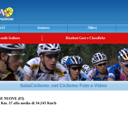
er23
Juniores
Allievi
vanile Italiano
Risultati Gare e Classifiche
ItaliaCiclismo .net Ciclismo Foto e Video
E NUOVE (FI)
 37 alla media di 34.245 Km/h