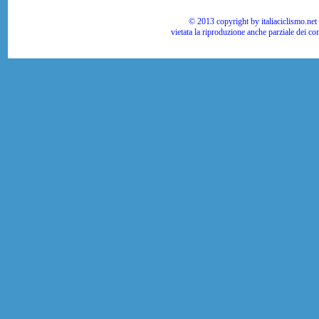
© 2013 copyright by italiaciclismo.net | T
vietata la riproduzione anche parziale dei co