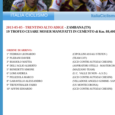
ITALIA CICLISMO
ItaliaCiclis
2013-05-05 - TRENTINO ALTO ADIGE
- ZAMBANA (TN)
19 TROFEO CESARE MOSER MANUFATTI IN CEMENTO di Km. 88,40
ORDINE DI ARRIVO:
1° FEDRIGO LEONARDO
(CIPOLLINI ASSALI STEFEN )
2° PLEBANI DAVIDE
(TEAM LVF)
3° BIASIOLO MATTIA
(GCD CONTRI AUTOZAI CHESINI)
4° DELL'AGLIO ALBERTO
(ASPIRATORI OTELLI - MASTERCRO
5° BENEDETTI SIMONE
(MAZZANO TEAM)
6° LOMI ANDREA
(U.C. VALLE DI NON - A.S.D.)
7° PELIZZOLA MARCO
(GCD CONTRI AUTOZAI CHESINI)
8° GARAVELLO ALESSANDRO
(VILLADOSE ANGELO GOMME- SA
9° TIEFENTHALER FABIO
(US MONTECORONA)
10° AFFINI EDOARDO
(GCD CONTRI AUTOZAI CHESINI)