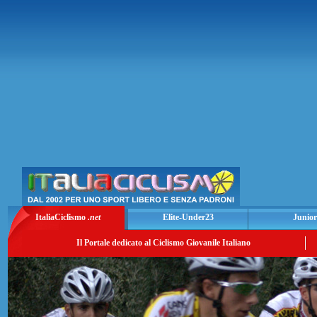
ItaliaCiclismo
.net
Elite-Under23
Junior
Il Portale dedicato al Ciclismo Giovanile Italiano