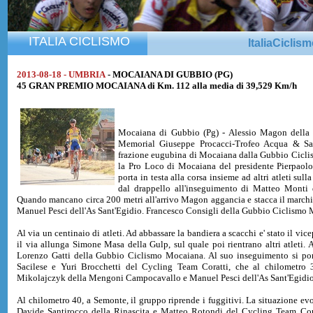
ITALIA CICLISMO
ItaliaCiclis
2013-08-18 - UMBRIA
- MOCAIANA DI GUBBIO (PG)
45 GRAN PREMIO MOCAIANA di Km. 112 alla media di 39,529 Km/h
Mocaiana di Gubbio (Pg) - Alessio Magon della 
Memorial Giuseppe Procacci-Trofeo Acqua & Sapo
frazione eugubina di Mocaiana dalla Gubbio Cicli
la Pro Loco di Mocaiana del presidente Pierpaolo 
porta in testa alla corsa insieme ad altri atleti su
dal drappello all'inseguimento di Matteo Monti de
Quando mancano circa 200 metri all'arrivo Magon aggancia e stacca il marchi
Manuel Pesci dell'As Sant'Egidio. Francesco Consigli della Gubbio Ciclismo Mo
Al via un centinaio di atleti. Ad abbassare la bandiera a scacchi e' stato il 
il via allunga Simone Masa della Gulp, sul quale poi rientrano altri atleti. 
Lorenzo Gatti della Gubbio Ciclismo Mocaiana. Al suo inseguimento si por
Sacilese e Yuri Brocchetti del Cycling Team Coratti, che al chilometro 
Mikolajczyk della Mengoni Campocavallo e Manuel Pesci dell'As Sant'Egidio
Al chilometro 40, a Semonte, il gruppo riprende i fuggitivi. La situazione ev
Davide Santirocco della Rinascita e Matteo Rotondi del Cycling Team Coratt