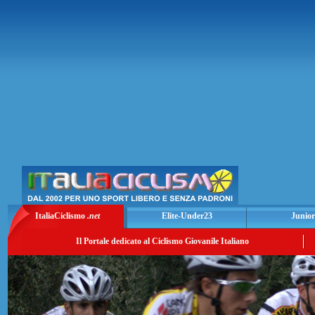
ItaliaCiclismo
.net
Elite-Under23
Junior
Il Portale dedicato al Ciclismo Giovanile Italiano