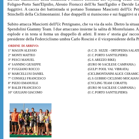
Foligno-Porto Sant'Elpidio, Alessio Fiorucci dell'As Sant'Egidio e Davide L
fuggitivi. A caccia dei battistrada si portano Tommaso Masciotti dell'Uc Pe
Stinchelli della Ciclimontanini. I due drappelli si riuniscono e sui fuggitivi si r
Subito attacca Masciotti dell'Uc Petrignano, che va via da solo. Dietro la situ
Spendolini Giammy Team. I due attaccano insieme la salita di Monteluiano. Alle
esplode e in testa si forma un drappello di atleti. Il resto e' storia gia' racco
presidente della Federciclismo umbra Carlo Roscini e il vicepresidente della
ORDINE DI ARRIVO:
1° MAGON ALESSIO
(S.C.D. SEZZE - ORTOPEDIA SALATI
2° MONTI MATTEO
(U.C.PORTO SANT'ELPIDIO)
3° PESCI MANUEL
(G.S.AREZZO BIKE)
4° SANNINO GIUSEPPE
(EURO 90 SACILESE CAMPANIA )
5° FUGGIANO ROCCO
(GULP! POOL VAL VIBRATA)
6° MARCELLUSI DANIEL
(CICLIMONTANINI ALICE CERAMIC
7° CONSIGLI FRANCESCO
(G.S.GUBBIO CICLISMO MOCAIANA
8° PIZZO EMANUELE
(CYCLING TEAM CORATTI)
9° BALDI FRANCESCO
(EURO 90 SACILESE CAMPANIA )
10° GIULIANI GIACOMO
(U.C.PORTO SANT'ELPIDIO)