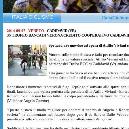
ITALIA CICLISMO
ItaliaCiclis
2014-09-07 - VENETO
- CADIDAVID (VR)
35 TROFEO BANCA DI VERONA CREDITO COOPERATIVO CADIDAVID d
Spettacolare uno-due ad opera di
Attilio Viviani
e
Vincere sulle strade di casa e farlo per ricordare
Girelli, ha un valore speciale: Attilio Viviani ed 
edizione del Trofeo BCC di Cadidavid (Vr), andata i
Una gara che ha visto al via ben 127 atleti e che e'
hanno fatto il bello ed il cattivo tempo alternandosi 
Nonostante i numerosi tentativi di fuga, l'epilogo e' arrivato allo sprint con i
finali, lanciando una volata perfetta alla premiata ditta Attilio Viviani - Enr
Roberto Cordioli non hanno fallito il colpo precedendo sulla linea del tragua
(Villadose Angelo Gomme).
"Questo e' stato il modo migliore per onorare il ricordo di Angelo e Rober
societa'" ha commentato nel festoso dopo gare il ds Sandro Dalle Vedove
pianificato tutto e i ragazzi hanno corso con attenzione e diligenza".
Soddisfatti dell'ottima riuscita della manifestazione il presidente Alberto Mur