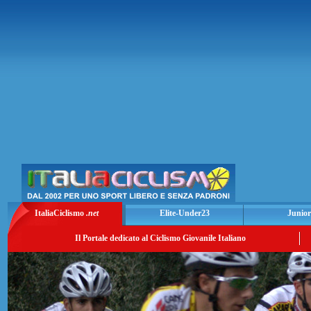
ItaliaCiclismo
.net
Elite-Under23
Junior
Il Portale dedicato al Ciclismo Giovanile Italiano