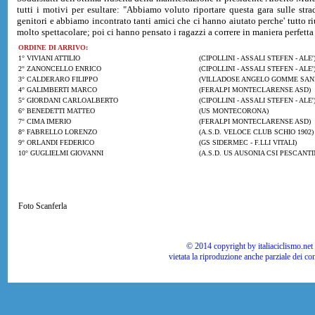
tutti i motivi per esultare: "Abbiamo voluto riportare questa gara sulle str
genitori e abbiamo incontrato tanti amici che ci hanno aiutato perche' tutto ri
molto spettacolare; poi ci hanno pensato i ragazzi a correre in maniera perfett
ORDINE DI ARRIVO:
1° VIVIANI ATTILIO
(CIPOLLINI - ASSALI STEFEN - ALE'
2° ZANONCELLO ENRICO
(CIPOLLINI - ASSALI STEFEN - ALE'
3° CALDERARO FILIPPO
(VILLADOSE ANGELO GOMME SAN
4° GALIMBERTI MARCO
(FERALPI MONTECLARENSE ASD)
5° GIORDANI CARLOALBERTO
(CIPOLLINI - ASSALI STEFEN - ALE'
6° BENEDETTI MATTEO
(US MONTECORONA)
7° CIMA IMERIO
(FERALPI MONTECLARENSE ASD)
8° FABRELLO LORENZO
(A.S.D. VELOCE CLUB SCHIO 1902)
9° ORLANDI FEDERICO
(GS SIDERMEC - F.LLI VITALI)
10° GUGLIELMI GIOVANNI
(A.S.D. US AUSONIA CSI PESCANTI
Foto Scanferla
© 2014 copyright by italiaciclismo.net | T
vietata la riproduzione anche parziale dei co