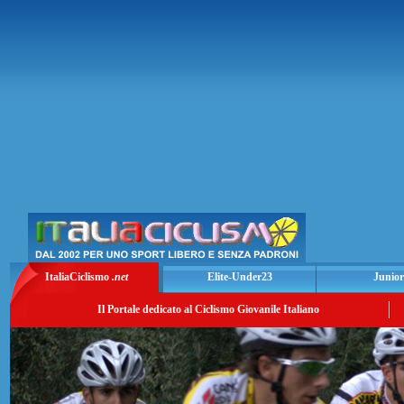
ItaliaCiclismo
.net
Elite-Under23
Junior
Il Portale dedicato al Ciclismo Giovanile Italiano