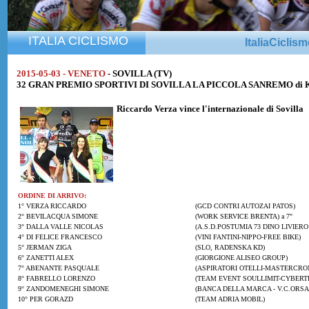
ITALIA CICLISMO
ItaliaCiclis
2015-05-03 - VENETO
- SOVILLA (TV)
32 GRAN PREMIO SPORTIVI DI SOVILLA LA PICCOLA SANREMO di Km. 
Riccardo Verza
vince l'internazionale di Sovilla
ORDINE DI ARRIVO:
1° VERZA RICCARDO
(GCD CONTRI AUTOZAI PATOS)
2° BEVILACQUA SIMONE
(WORK SERVICE BRENTA) a 7"
3° DALLA VALLE NICOLAS
(A.S.D.POSTUMIA 73 DINO LIVIERO 
4° DI FELICE FRANCESCO
(VINI FANTINI-NIPPO-FREE BIKE)
5° JERMAN ZIGA
(SLO, RADENSKA KD)
6° ZANETTI ALEX
(GIORGIONE ALISEO GROUP)
7° ABENANTE PASQUALE
(ASPIRATORI OTELLI-MASTERCRO
8° FABRELLO LORENZO
(TEAM EVENT SOULLIMIT-CYBERT
9° ZANDOMENEGHI SIMONE
(BANCA DELLA MARCA - V.C.ORSA
10° PER GORAZD
(TEAM ADRIA MOBIL)