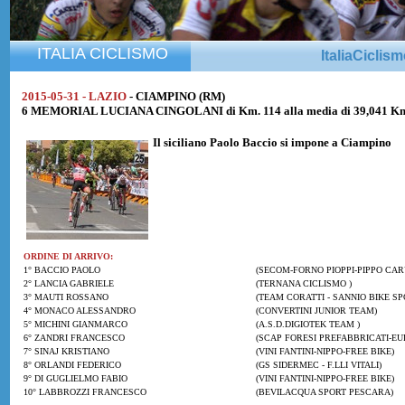
ITALIA CICLISMO
ItaliaCiclis
2015-05-31 - LAZIO
- CIAMPINO (RM)
6 MEMORIAL LUCIANA CINGOLANI di Km. 114 alla media di 39,041 K
Il siciliano
Paolo Baccio
si impone a Ciampino
ORDINE DI ARRIVO:
1° BACCIO PAOLO
(SECOM-FORNO PIOPPI-PIPPO CAR
2° LANCIA GABRIELE
(TERNANA CICLISMO )
3° MAUTI ROSSANO
(TEAM CORATTI - SANNIO BIKE SP
4° MONACO ALESSANDRO
(CONVERTINI JUNIOR TEAM)
5° MICHINI GIANMARCO
(A.S.D.DIGIOTEK TEAM )
6° ZANDRI FRANCESCO
(SCAP FORESI PREFABBRICATI-EU
7° SINAJ KRISTIANO
(VINI FANTINI-NIPPO-FREE BIKE)
8° ORLANDI FEDERICO
(GS SIDERMEC - F.LLI VITALI)
9° DI GUGLIELMO FABIO
(VINI FANTINI-NIPPO-FREE BIKE)
10° LABBROZZI FRANCESCO
(BEVILACQUA SPORT PESCARA)