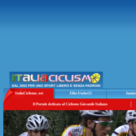
ItaliaCiclismo
.net
Elite-Under23
Junior
Il Portale dedicato al Ciclismo Giovanile Italiano