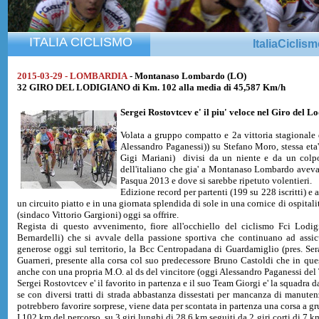
ITALIA CICLISMO
ItaliaCiclis
2015-03-29 - LOMBARDIA
- Montanaso Lombardo (LO)
32 GIRO DEL LODIGIANO di Km. 102 alla media di 45,587 Km/h
Sergei Rostovtcev
e' il piu' veloce nel Giro del L
Volata a gruppo compatto e 2a vittoria stagionale 
Alessandro Paganessi)) su Stefano Moro, stessa eta
Gigi Mariani) divisi da un niente e da un colpo 
dell'italiano che gia' a Montanaso Lombardo aveva v
Pasqua 2013 e dove si sarebbe ripetuto volentieri.
Edizione record per partenti (199 su 228 iscritti) e a
un circuito piatto e in una giornata splendida di sole in una cornice di ospita
(sindaco Vittorio Gargioni) oggi sa offrire.
Regista di questo avvenimento, fiore all'occhiello del ciclismo Fci Lodigi
Bernardelli) che si avvale della passione sportiva che continuano ad assi
generose oggi sul territorio, la Bcc Centropadana di Guardamiglio (pres. Se
Guarneri, presente alla corsa col suo predecessore Bruno Castoldi che in que
anche con una propria M.O. al ds del vincitore (oggi Alessandro Paganessi del 
Sergei Rostovtcev e' il favorito in partenza e il suo Team Giorgi e' la squadra da
se con diversi tratti di strada abbastanza dissestati per mancanza di manuten
potrebbero favorire sorprese, viene data per scontata in partenza una corsa a gr
I 102 km del percorso, su 3 giri lunghi di 28.6 km seguiti da 2 giri corti di 7 k