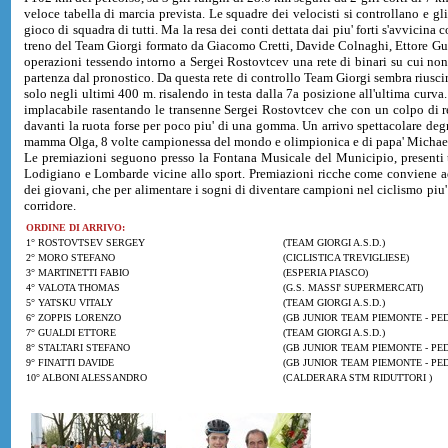
veloce tabella di marcia prevista. Le squadre dei velocisti si controllano e gl
gioco di squadra di tutti. Ma la resa dei conti dettata dai piu' forti s'avvicina 
treno del Team Giorgi formato da Giacomo Cretti, Davide Colnaghi, Ettore Gua
operazioni tessendo intorno a Sergei Rostovtcev una rete di binari su cui non si
partenza dal pronostico. Da questa rete di controllo Team Giorgi sembra riuscir
solo negli ultimi 400 m. risalendo in testa dalla 7a posizione all'ultima curva. 
implacabile rasentando le transenne Sergei Rostovtcev che con un colpo di r
davanti la ruota forse per poco piu' di una gomma. Un arrivo spettacolare degno
mamma Olga, 8 volte campionessa del mondo e olimpionica e di papa' Michael,
Le premiazioni seguono presso la Fontana Musicale del Municipio, presenti tan
Lodigiano e Lombarde vicine allo sport. Premiazioni ricche come conviene ad 
dei giovani, che per alimentare i sogni di diventare campioni nel ciclismo piu' a
corridore.
ORDINE DI ARRIVO:
1° ROSTOVTSEV SERGEY
(TEAM GIORGI A.S.D.)
2° MORO STEFANO
(CICLISTICA TREVIGLIESE)
3° MARTINETTI FABIO
(ESPERIA PIASCO)
4° VALOTA THOMAS
(G.S. MASSI' SUPERMERCATI)
5° YATSKU VITALY
(TEAM GIORGI A.S.D.)
6° ZOPPIS LORENZO
(GB JUNIOR TEAM PIEMONTE - PE
7° GUALDI ETTORE
(TEAM GIORGI A.S.D.)
8° STALTARI STEFANO
(GB JUNIOR TEAM PIEMONTE - PE
9° FINATTI DAVIDE
(GB JUNIOR TEAM PIEMONTE - PE
10° ALBONI ALESSANDRO
(CALDERARA STM RIDUTTORI )