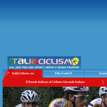
ItaliaCiclismo
.net
Elite-Under23
Junior
Il Portale dedicato al Ciclismo Giovanile Italiano