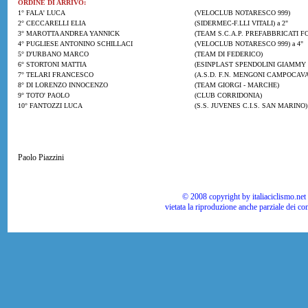
ORDINE DI ARRIVO:
1° FALA' LUCA
(VELOCLUB NOTARESCO 999)
2° CECCARELLI ELIA
(SIDERMEC-F.LLI VITALI) a 2"
3° MAROTTA ANDREA YANNICK
(TEAM S.C.A.P. PREFABBRICATI FO
4° PUGLIESE ANTONINO SCHILLACI
(VELOCLUB NOTARESCO 999) a 4"
5° D'URBANO MARCO
(TEAM DI FEDERICO)
6° STORTONI MATTIA
(ESINPLAST SPENDOLINI GIAMMY
7° TELARI FRANCESCO
(A.S.D. F.N. MENGONI CAMPOCAVAL
8° DI LORENZO INNOCENZO
(TEAM GIORGI - MARCHE)
9° TOTO' PAOLO
(CLUB CORRIDONIA)
10° FANTOZZI LUCA
(S.S. JUVENES C.I.S. SAN MARINO)
Paolo Piazzini
© 2008 copyright by italiaciclismo.net | T
vietata la riproduzione anche parziale dei co