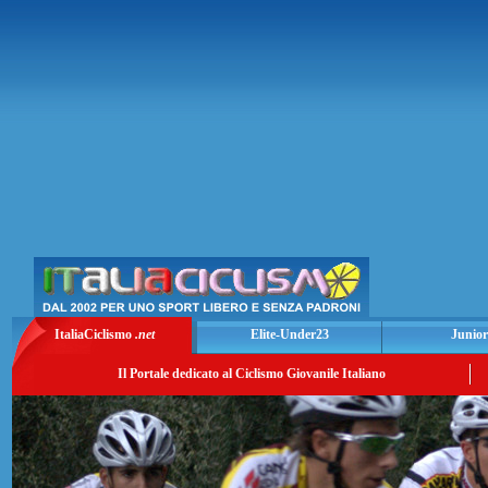
ItaliaCiclismo
.net
Elite-Under23
Junior
Il Portale dedicato al Ciclismo Giovanile Italiano