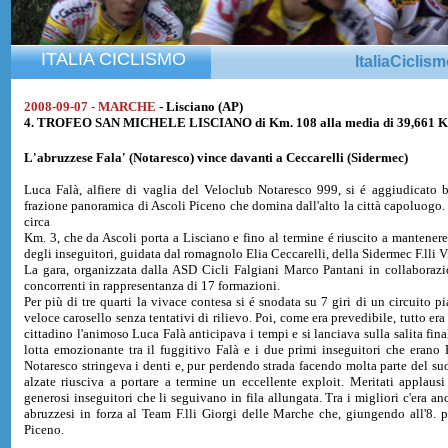
ITALIA CICLISMO
ItaliaCiclis
2008-09-07 - MARCHE
- Lisciano (AP)
4. TROFEO SAN MICHELE LISCIANO di Km. 108 alla media di 39,661 
L'abruzzese Fala' (Notaresco) vince davanti a Ceccarelli (Sidermec)
Luca Falà, alfiere di vaglia del Veloclub Notaresco 999, si é aggiudicato b
frazione panoramica di Ascoli Piceno che domina dall'alto la città capoluogo. Il
circa
Km. 3, che da Ascoli porta a Lisciano e fino al termine é riuscito a mantenere 
degli inseguitori, guidata dal romagnolo Elia Ceccarelli, della Sidermec F.lli V
La gara, organizzata dalla ASD Cicli Falgiani Marco Pantani in collaborazi
concorrenti in rappresentanza di 17 formazioni.
Per più di tre quarti la vivace contesa si é snodata su 7 giri di un circuito p
veloce carosello senza tentativi di rilievo. Poi, come era prevedibile, tutto er
cittadino l'animoso Luca Falà anticipava i tempi e si lanciava sulla salita fin
lotta emozionante tra il fuggitivo Falà e i due primi inseguitori che erano
Notaresco stringeva i denti e, pur perdendo strada facendo molta parte del suo 
alzate riusciva a portare a termine un eccellente exploit. Meritati applaus
generosi inseguitori che li seguivano in fila allungata. Tra i migliori c'era a
abruzzesi in forza al Team F.lli Giorgi delle Marche che, giungendo all'8. p
Piceno.