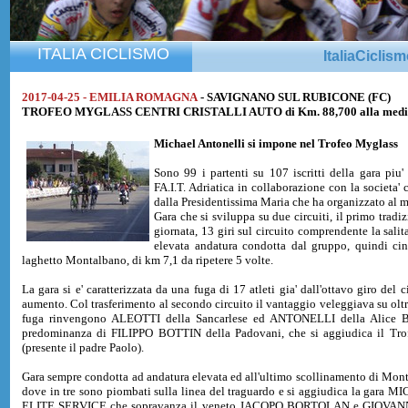
ITALIA CICLISMO
ItaliaCiclis
2017-04-25 - EMILIA ROMAGNA
- SAVIGNANO SUL RUBICONE (FC)
TROFEO MYGLASS CENTRI CRISTALLI AUTO di Km. 88,700 alla media
Michael Antonelli
si impone nel Trofeo Myglass
Sono 99 i partenti su 107 iscritti della gara piu'
FA.I.T. Adriatica in collaborazione con la societ
dalla Presidentissima Maria che ha organizzato al m
Gara che si sviluppa su due circuiti, il primo tradiz
giornata, 13 giri sul circuito comprendente la sali
elevata andatura condotta dal gruppo, quindi cinq
laghetto Montalbano, di km 7,1 da ripetere 5 volte.
La gara si e' caratterizzata da una fuga di 17 atleti gia' dall'ottavo giro del
aumento. Col trasferimento al secondo circuito il vantaggio veleggiava su oltr
fuga rinvengono ALEOTTI della Sancarlese ed ANTONELLI della Alice Bike 
predominanza di FILIPPO BOTTIN della Padovani, che si aggiudica il Tr
(presente il padre Paolo).
Gara sempre condotta ad andatura elevata ed all'ultimo scollinamento di Mont
dove in tre sono piombati sulla linea del traguardo e si aggiudica la ga
ELITE SERVICE che sopravanza il veneto JACOPO BORTOLAN e GIOVANNI AL