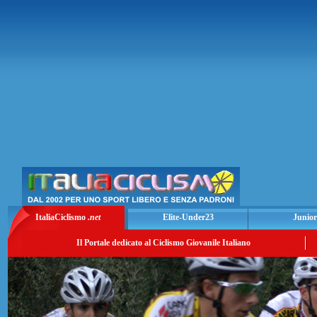
ItaliaCiclismo
.net
Elite-Under23
Junior
Il Portale dedicato al Ciclismo Giovanile Italiano