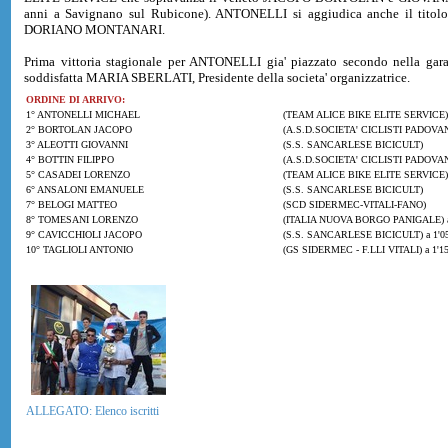
anni a Savignano sul Rubicone). ANTONELLI si aggiudica anche il titolo
DORIANO MONTANARI.
Prima vittoria stagionale per ANTONELLI gia' piazzato secondo nella ga
soddisfatta MARIA SBERLATI, Presidente della societa' organizzatrice.
ORDINE DI ARRIVO:
1° ANTONELLI MICHAEL
(TEAM ALICE BIKE ELITE SERVICE)
2° BORTOLAN JACOPO
(A.S.D.SOCIETA' CICLISTI PADOVAN
3° ALEOTTI GIOVANNI
(S.S. SANCARLESE BICICULT)
4° BOTTIN FILIPPO
(A.S.D.SOCIETA' CICLISTI PADOVANI
5° CASADEI LORENZO
(TEAM ALICE BIKE ELITE SERVICE) 
6° ANSALONI EMANUELE
(S.S. SANCARLESE BICICULT)
7° BELOGI MATTEO
(SCD SIDERMEC-VITALI-FANO)
8° TOMESANI LORENZO
(ITALIA NUOVA BORGO PANIGALE) a
9° CAVICCHIOLI JACOPO
(S.S. SANCARLESE BICICULT) a 1'0
10° TAGLIOLI ANTONIO
(GS SIDERMEC - F.LLI VITALI) a 1'1
ALLEGATO: Elenco iscritti