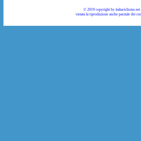
© 2019 copyright by italiaciclismo.net | T
vietata la riproduzione anche parziale dei co