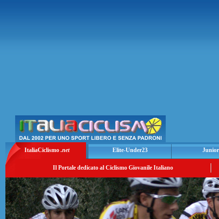
ItaliaCiclismo
.net
Elite-Under23
Junior
Il Portale dedicato al Ciclismo Giovanile Italiano