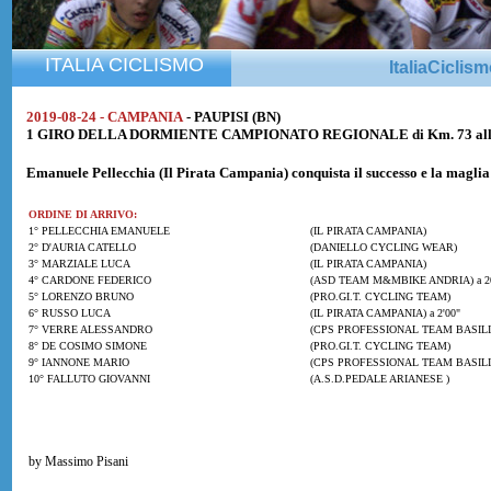
ITALIA CICLISMO
ItaliaCiclis
2019-08-24 - CAMPANIA
- PAUPISI (BN)
1 GIRO DELLA DORMIENTE CAMPIONATO REGIONALE di Km. 73 alla 
Emanuele Pellecchia
(Il Pirata Campania) conquista il successo e la magl
ORDINE DI ARRIVO:
1° PELLECCHIA EMANUELE
(IL PIRATA CAMPANIA)
2° D'AURIA CATELLO
(DANIELLO CYCLING WEAR)
3° MARZIALE LUCA
(IL PIRATA CAMPANIA)
4° CARDONE FEDERICO
(ASD TEAM M&MBIKE ANDRIA) a 2
5° LORENZO BRUNO
(PRO.GI.T. CYCLING TEAM)
6° RUSSO LUCA
(IL PIRATA CAMPANIA) a 2'00"
7° VERRE ALESSANDRO
(CPS PROFESSIONAL TEAM BASILI
8° DE COSIMO SIMONE
(PRO.GI.T. CYCLING TEAM)
9° IANNONE MARIO
(CPS PROFESSIONAL TEAM BASILI
10° FALLUTO GIOVANNI
(A.S.D.PEDALE ARIANESE )
by Massimo Pisani