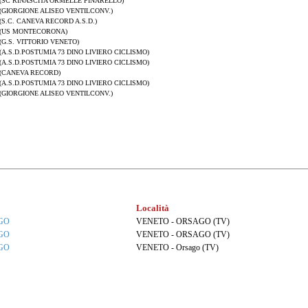
(SC RINASCITA ORMELLE PINARELLO)
(GIORGIONE ALISEO VENTILCONV.)
(S.C. CANEVA RECORD A.S.D.)
(US MONTECORONA)
(G.S. VITTORIO VENETO)
(A.S.D.POSTUMIA 73 DINO LIVIERO CICLISMO)
(A.S.D.POSTUMIA 73 DINO LIVIERO CICLISMO)
(CANEVA RECORD)
(A.S.D.POSTUMIA 73 DINO LIVIERO CICLISMO)
(GIORGIONE ALISEO VENTILCONV.)
Località
GO
VENETO - ORSAGO (TV)
GO
VENETO - ORSAGO (TV)
GO
VENETO - Orsago (TV)