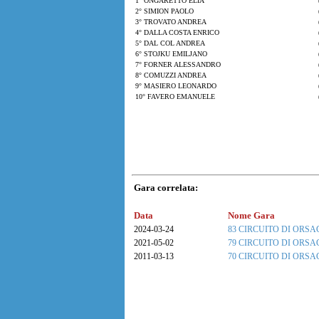
1° ONGARETTO ELIA
2° SIMION PAOLO
3° TROVATO ANDREA
4° DALLA COSTA ENRICO
5° DAL COL ANDREA
6° STOJKU EMILJANO
7° FORNER ALESSANDRO
8° COMUZZI ANDREA
9° MASIERO LEONARDO
10° FAVERO EMANUELE
Gara correlata:
Data
Nome Gara
2024-03-24
83 CIRCUITO DI ORSA
2021-05-02
79 CIRCUITO DI ORSA
2011-03-13
70 CIRCUITO DI ORSA