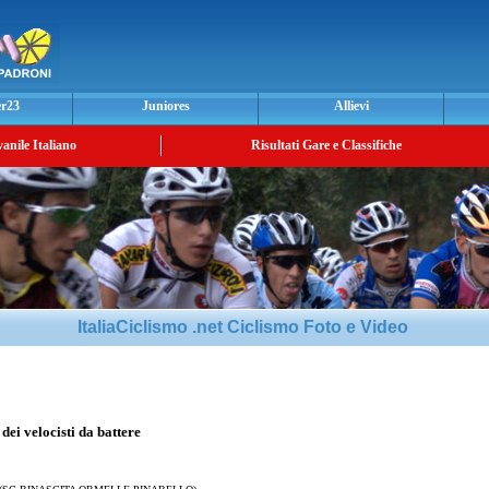
er23
Juniores
Allievi
vanile Italiano
Risultati Gare e Classifiche
ItaliaCiclismo .net Ciclismo Foto e Video
ei velocisti da battere