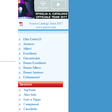
Scarica Catalogo Team 2017
www.pissei.com
Elite-Under23
Juniores
Allievi
Esordienti
Giovanissimi
Donne Esordienti
Donne Allieve
Donne Juniores
Cicloamatori
Sezioni
TopTeam
Altre Info
Gare a Tappe
Campionati
Classifiche