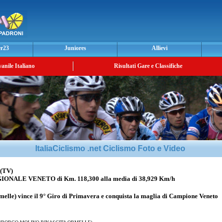
er23
Juniores
Allievi
vanile Italiano
Risultati Gare e Classifiche
ItaliaCiclismo .net Ciclismo Foto e Video
(TV)
ALE VENETO di Km. 118,300 alla media di 38,929 Km/h
elle) vince il 9° Giro di Primavera e conquista la maglia di Campione Veneto