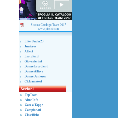
Scarica Catalogo Team 2017
www.pissei.com
Elite-Under23
Juniores
Allievi
Esordienti
Giovanissimi
Donne Esordienti
Donne Allieve
Donne Juniores
Cicloamatori
Sezioni
TopTeam
Altre Info
Gare a Tappe
Campionati
Classifiche