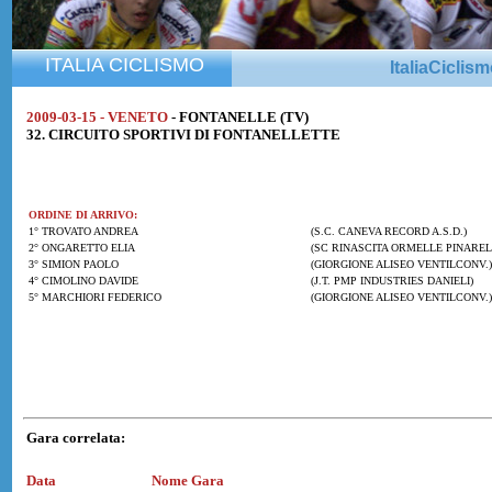
ITALIA CICLISMO
ItaliaCiclis
2009-03-15 - VENETO
- FONTANELLE (TV)
32. CIRCUITO SPORTIVI DI FONTANELLETTE
ORDINE DI ARRIVO:
1° TROVATO ANDREA
(S.C. CANEVA RECORD A.S.D.)
2° ONGARETTO ELIA
(SC RINASCITA ORMELLE PINAREL
3° SIMION PAOLO
(GIORGIONE ALISEO VENTILCONV.)
4° CIMOLINO DAVIDE
(J.T. PMP INDUSTRIES DANIELI)
5° MARCHIORI FEDERICO
(GIORGIONE ALISEO VENTILCONV.)
Gara correlata:
Data
Nome Gara