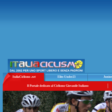
ItaliaCiclismo
.net
Elite-Under23
Junior
Il Portale dedicato al Ciclismo Giovanile Italiano