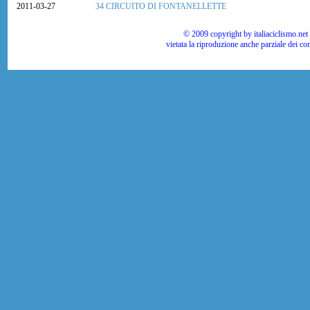
2011-03-27
34 CIRCUITO DI FONTANELLETTE
© 2009 copyright by italiaciclismo.net | T
vietata la riproduzione anche parziale dei co