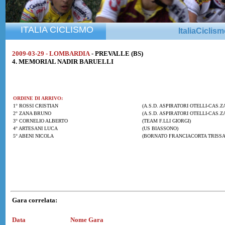
ITALIA CICLISMO
ItaliaCiclis
2009-03-29 - LOMBARDIA
- PREVALLE (BS)
4. MEMORIAL NADIR BARUELLI
ORDINE DI ARRIVO:
1° ROSSI CRISTIAN
(A.S.D. ASPIRATORI OTELLI-CAS.Z
2° ZANA BRUNO
(A.S.D. ASPIRATORI OTELLI-CAS.Z
3° CORNELIO ALBERTO
(TEAM F.LLI GIORGI)
4° ARTESANI LUCA
(US BIASSONO)
5° ABENI NICOLA
(BORNATO FRANCIACORTA TRISSA
Gara correlata:
Data
Nome Gara