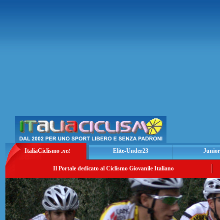
ItaliaCiclismo
.net
Elite-Under23
Junior
Il Portale dedicato al Ciclismo Giovanile Italiano