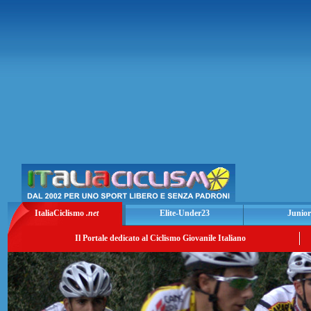
ItaliaCiclismo
.net
Elite-Under23
Junior
Il Portale dedicato al Ciclismo Giovanile Italiano