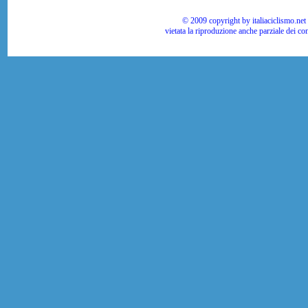
© 2009 copyright by italiaciclismo.net | T
vietata la riproduzione anche parziale dei co