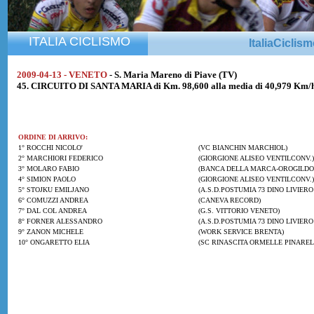
ITALIA CICLISMO
ItaliaCiclis
2009-04-13 - VENETO
- S. Maria Mareno di Piave (TV)
45. CIRCUITO DI SANTA MARIA di Km. 98,600 alla media di 40,979 Km/
ORDINE DI ARRIVO:
1° ROCCHI NICOLO'
(VC BIANCHIN MARCHIOL)
2° MARCHIORI FEDERICO
(GIORGIONE ALISEO VENTILCONV.)
3° MOLARO FABIO
(BANCA DELLA MARCA-OROGILDO
4° SIMION PAOLO
(GIORGIONE ALISEO VENTILCONV.)
5° STOJKU EMILJANO
(A.S.D.POSTUMIA 73 DINO LIVIERO
6° COMUZZI ANDREA
(CANEVA RECORD)
7° DAL COL ANDREA
(G.S. VITTORIO VENETO)
8° FORNER ALESSANDRO
(A.S.D.POSTUMIA 73 DINO LIVIERO
9° ZANON MICHELE
(WORK SERVICE BRENTA)
10° ONGARETTO ELIA
(SC RINASCITA ORMELLE PINAREL