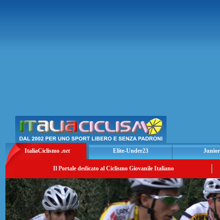
ItaliaCiclismo
.net
Elite-Under23
Junior
Il Portale dedicato al Ciclismo Giovanile Italiano