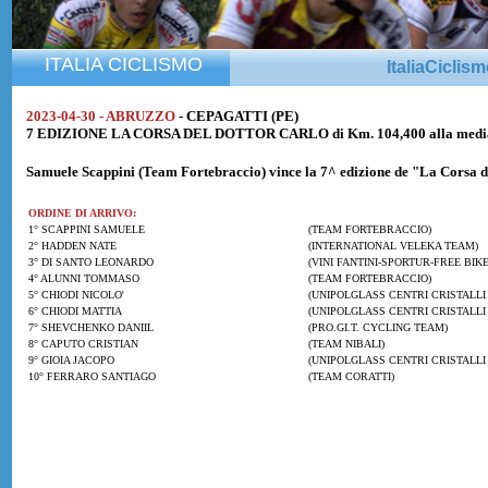
ITALIA CICLISMO
ItaliaCiclis
2023-04-30 - ABRUZZO
- CEPAGATTI (PE)
7 EDIZIONE LA CORSA DEL DOTTOR CARLO di Km. 104,400 alla media
Samuele Scappini
(Team Fortebraccio) vince la 7^ edizione de "La Corsa d
ORDINE DI ARRIVO:
1° SCAPPINI SAMUELE
(TEAM FORTEBRACCIO)
2° HADDEN NATE
(INTERNATIONAL VELEKA TEAM)
3° DI SANTO LEONARDO
(VINI FANTINI-SPORTUR-FREE BIKE
4° ALUNNI TOMMASO
(TEAM FORTEBRACCIO)
5° CHIODI NICOLO'
(UNIPOLGLASS CENTRI CRISTALLI
6° CHIODI MATTIA
(UNIPOLGLASS CENTRI CRISTALLI
7° SHEVCHENKO DANIIL
(PRO.GI.T. CYCLING TEAM)
8° CAPUTO CRISTIAN
(TEAM NIBALI)
9° GIOIA JACOPO
(UNIPOLGLASS CENTRI CRISTALLI
10° FERRARO SANTIAGO
(TEAM CORATTI)