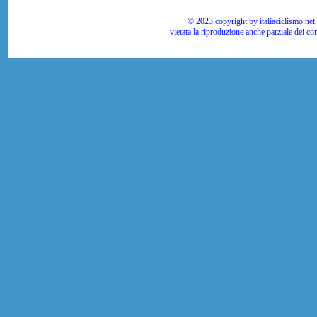
© 2023 copyright by italiaciclismo.net | T
vietata la riproduzione anche parziale dei co