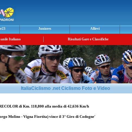
er23
Juniores
Allievi
vanile Italiano
Risultati Gare e Classifiche
ItaliaCiclismo .net Ciclismo Foto e Video
LOR di Km. 118,800 alla media di 42,636 Km/h
orgo Molino - Vigna Fiortita) vince il 3° Giro di Codogne'