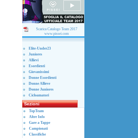
Scarica Catalogo Team 2017
www.pissei.com
Elite-Under23
Juniores
Allievi
Esordienti
Giovanissimi
Donne Esordienti
Donne Allieve
Donne Juniores
Cicloamatori
Sezioni
TopTeam
Altre Info
Gare a Tappe
Campionati
Classifiche