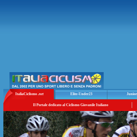
ItaliaCiclismo
.net
Elite-Under23
Junior
Il Portale dedicato al Ciclismo Giovanile Italiano