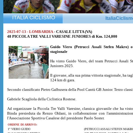
ITALIA CICLISMO
ItaliaCiclis
2025-07-13 - LOMBARDIA
- CASALE LITTA (VA)
48 PICCOLA TRE VALLI VARESINE JUNIORES di Km. 124,000
Guido Viero
(Petrucci Assali Stefen Makro) o
stagionale
Ha vinto Guido Viero, del team Petrucci Assali S
Juniores 2025.
Il giovane, alla sua prima vittoria stagionale, ha ta
124 km di gara.
Secondo classificato Pietro Galbusera della Pool Cantù GB Junior. Terzo classi
Gabriele Scagliola della Ciclistica Rostese.
Ad organizzare la Piccola Tre Valli Varesine, classica giovanile che ha visto
Binda presieduta da Renzo Oldani, in collaborazione con l'amministrazio
l'Associazione Sportiva Casalese del presidente Paolo Soster.
ORDINE DI ARRIVO:
1° VIERO GUIDO
(PETRUCCI ASSALI STEFEN MAKR