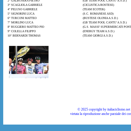
2° GALBUSERA PIETRO
(GB TEAM POOL CANTU' A.S.D.)
3° SCAGLIOLA GABRIELE
(CICLISTICA ROSTESE)
4° PELUSO GABRIELE
(TEAM ECOTEK)
5° SIGNORINI LUCA
(S.C. ROMANESE ASD)
6° TURCONI MATTEO
(BUSTESE OLONIA A.S.D.)
7° MORLINO LUCA
(GB TEAM POOL CANTU' A.S.D.)
8° RUGGIERO MATTEO PIO
(G.S. MASSI' SUPERMERCATI PONT
9° COLELLA FILIPPO
(ENERGY TEAM A.S.D.)
10° BERNARDI THOMAS
(TEAM GIORGI A.S.D.)
© 2025 copyright by italiaciclismo.net | T
vietata la riproduzione anche parziale dei co