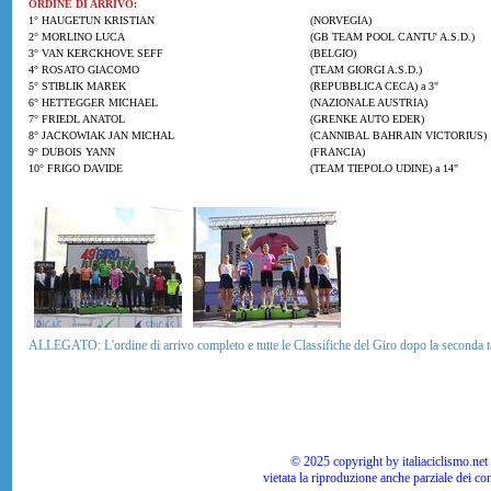
ORDINE DI ARRIVO:
1° HAUGETUN KRISTIAN
(NORVEGIA)
2° MORLINO LUCA
(GB TEAM POOL CANTU' A.S.D.)
3° VAN KERCKHOVE SEFF
(BELGIO)
4° ROSATO GIACOMO
(TEAM GIORGI A.S.D.)
5° STIBLIK MAREK
(REPUBBLICA CECA) a 3"
6° HETTEGGER MICHAEL
(NAZIONALE AUSTRIA)
7° FRIEDL ANATOL
(GRENKE AUTO EDER)
8° JACKOWIAK JAN MICHAL
(CANNIBAL BAHRAIN VICTORIUS)
9° DUBOIS YANN
(FRANCIA)
10° FRIGO DAVIDE
(TEAM TIEPOLO UDINE) a 14"
ALLEGATO: L'ordine di arrivo completo e tutte le Classifiche del Giro dopo la seconda 
© 2025 copyright by italiaciclismo.net | T
vietata la riproduzione anche parziale dei co