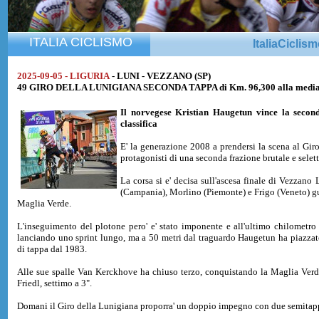
ITALIA CICLISMO
ItaliaCiclis
2025-09-05 - LIGURIA
- LUNI - VEZZANO (SP)
49 GIRO DELLA LUNIGIANA SECONDA TAPPA di Km. 96,300 alla media 
Il norvegese
Kristian Haugetun
vince la secon
classifica
E' la generazione 2008 a prendersi la scena al Gi
protagonisti di una seconda frazione brutale e selet
La corsa si e' decisa sull'ascesa finale di Vezzano 
(Campania), Morlino (Piemonte) e Frigo (Veneto) gu
Maglia Verde.
L'inseguimento del plotone pero' e' stato imponente e all'ultimo chilometro i
lanciando uno sprint lungo, ma a 50 metri dal traguardo Haugetun ha piazzato
di tappa dal 1983.
Alle sue spalle Van Kerckhove ha chiuso terzo, conquistando la Maglia Verde
Friedl, settimo a 3".
Domani il Giro della Lunigiana proporra' un doppio impegno con due semitappe