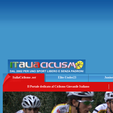
ItaliaCiclismo
.net
Elite-Under23
Junior
Il Portale dedicato al Ciclismo Giovanile Italiano