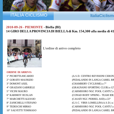
ITALIA CICLISMO
ItaliaCiclis
2010-09-26 - PIEMONTE
- Biella (BI)
14 GIRO DELLA PROVINCIA DI BIELLA di Km. 154,300 alla media di 4
L'ordine di arrivo completo
ORDINE DI ARRIVO:
1° PICHETTA RICARDO
(A.S.D. CENTRO REVISIONI CERON
2° GORATO MAURIZIO
(PEDALANDO IN LANGA CAMEL BR
3° DOMONT AXEL
(CHAMBERY CYCLISME) a 7"
4° GRAZIANI GABRIELE
(GRAGNANO SPORTING CLUB) a 12
5° VICINI MAURO
(CARMIOORO NGC POOL CANTU') a
6° KARIMOV RUSLAN
(CONAD BODY SPRING - TEAM IDE
7° MARCHETTI ALESSIO
(CASATI NGC PERREL ASD) a 22"
8° ZANICHELLI STEFANO
(G.S.C. VIRIS LOMELLINA A.S.D.) a 
9° TEDESCHI MIRKO
(CARMIOORO NGC POOL CANTU') a
10° SALVETTI TOMMASO
(PEDALANDO IN LANGA CAMEL BRU