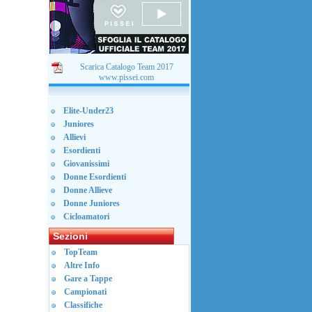
Scarica Catalogo Team 2017
www.pissei.com
Elite-Under23
Juniores
Allievi
Esordienti
Giovanissimi
Donne Esordienti
Donne Allieve
Donne Juniores
Cicloamatori
Sezioni
TopTeam
Altre Info
Gare a Tappe
Campionati
Classifiche