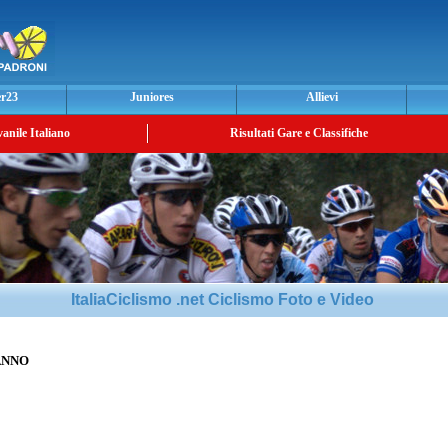
er23
Juniores
Allievi
vanile Italiano
Risultati Gare e Classifiche
ItaliaCiclismo .net Ciclismo Foto e Video
ANNO