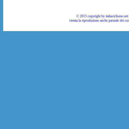
© 2015 copyright by italiaciclismo.net | T
vietata la riproduzione anche parziale dei co