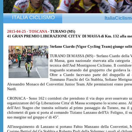
ITALIA CICLISMO
ItaliaCiclis
2015-04-25 - TOSCANA
- TURANO (MS)
41 GRAN PREMIO LIBERAZIONE CITTA' DI MASSA di Km. 132 alla med
Stefano Ciardo
(Vigor Cycling Team) giunge soli
TURANO DI MASSA (MS) - Stefano Ciardo della Vigo
di Massa, gara nazionale riservata alla categori
tecnica dell'Asd Montignoso Ciclismo. Il corridore
traguardo scattando dal gruppetto che guidava la c
Oltre a Ciardo facevano parte del drappello a
Tommaso Fiaschi del Gs Stabbia, Sofiane Merigna
Alessandro Monaco del Convertini Junior Team. Alle premiazioni erano presen
Nardi.
CRONACA - Sono 162 i corridori che prendono il via dopo aver osservato u
organizzatore del Gp Liberazione Citta' di Massa scomparso lo scorso anno. Al
dell'Arci Stagno che transita solitario al primo passaggio da Turano, ma i
chilometri di gara si porta al comando Tiziano Lanzano dell'Uc Foligno, il su
suo margine sul gruppo e' di 45".
All'inseguimento di Lanzano si portano Fabio Manzano della Convertini, Ma
Cosimo Bettiol del Gs Stabbia e Roberto Pioli della Sidermec i quali al chilom