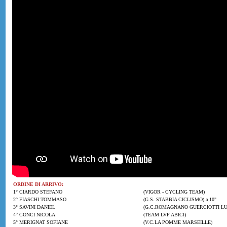
ORDINE DI ARRIVO:
1° CIARDO STEFANO
(VIGOR - CYCLING TEAM)
2° FIASCHI TOMMASO
(G.S. STABBIA CICLISMO) a 10"
3° SAVINI DANIEL
(G.C.ROMAGNANO GUERCIOTTI LU
4° CONCI NICOLA
(TEAM LVF ABICI)
5° MERIGNAT SOFIANE
(V.C.LA POMME MARSEILLE)