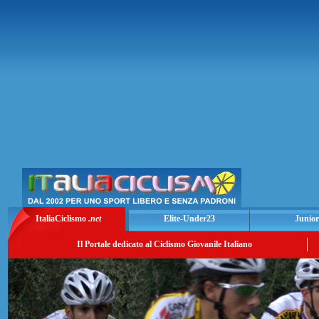
ItaliaCiclismo
.net
Elite-Under23
Junior
Il Portale dedicato al Ciclismo Giovanile Italiano