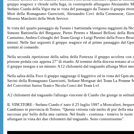
gruppo reagisce e chiude sulla fuga, in contropiede allungano Alessandro
Stefano Ciardo della Vigor ma in vista del passaggio da Turano il gruppo rit
Mori della Romagnano Guerciotti, Alessandro Covi della Cremonese, Giosue
Moreno Marchetti della Work Service.
In vista del quarto passaggio da Turano i battistrada vengono raggiunti da 
Simone Battistella del Breganze, Pietro Peretto e Manuel Belloni della Bir
Canturino, Andrea Colnaghi del Team Giorgi e Luigi Pietrini della Fosco Bessi.
minuti. Nelle fasi seguenti il gruppo reagisce ed al primo passaggio dal Gpm
uomini al comando.
Nella seconda ripetizione della salita della Fortezza il gruppo accelera con
plotone pedala con appena 27" di ritardo. Al termine della discesa restano al c
il gruppo insegue a un minuto. A 12 chilometri dal traguardo allunga Mori mentr
Nella salita della Foce il gruppo raggiunge il fuggitivo ed in vista del Gpm a
Savini della Romagnano Guerciotti, Sofiane Merignat del Team La Pomme M
del Convertini Junior Team e Nicola Conci del Team Lvf.
A 2 chilometri dal traguardo l'allungo vincente di Ciardo che giunge in solitari
IL VINCITORE - Stefano Ciardo e' nato il 25 luglio 1997 a Moncalieri, frequen
Cambiano in provincia di Torino. "Questa vittoria vale molto di piu' della mi
successo piu' bello della mia carriera. Nel finale - continua - temevo le ruo
allungare in vista dei due chilometri dal traguardo. Sono contentissimo".