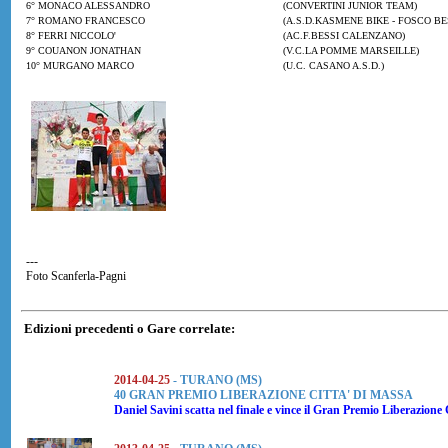
6° MONACO ALESSANDRO
(CONVERTINI JUNIOR TEAM)
7° ROMANO FRANCESCO
(A.S.D.KASMENE BIKE - FOSCO BESS
8° FERRI NICCOLO'
(AC.F.BESSI CALENZANO)
9° COUANON JONATHAN
(V.C.LA POMME MARSEILLE)
10° MURGANO MARCO
(U.C. CASANO A.S.D.)
---
Foto Scanferla-Pagni
Edizioni precedenti o Gare correlate:
2014-04-25
- TURANO (MS)
40 GRAN PREMIO LIBERAZIONE CITTA' DI MASSA
Daniel Savini
scatta nel finale e vince il Gran Premio Liberazione