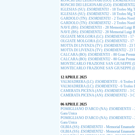
RONCHI DEI LEGIONARI (GO):
ESORDIENTI
RONCHI DEI LEGIONARI (GO):
ESORDIENTI
IGLESIAS (SU):
ESORDIENTI1
- 18 Trofeo Mg T
IGLESIAS (SU):
ESORDIENTI2
- 18 Trofeo Mg T
GARDOLO (TN):
ESORDIENTI1
- 2 Trofeo Nord
GARDOLO (TN):
ESORDIENTI2
- 2 Trofeo Nord
NAVE (BS):
ESORDIENTI1
- 28 Memorial Luigi B
NAVE (BS):
ESORDIENTI2
- 28 Memorial Luigi B
OLGIATE MOLGORA (LC):
ESORDIENTI1
- 17 
OLGIATE MOLGORA (LC):
ESORDIENTI2
- 17 
MOTTA DI LIVENZA (TV):
ESORDIENTI1
- 23 
MOTTA DI LIVENZA (TV):
ESORDIENTI2
- 23 
CALCARA (BO):
ESORDIENTI1
- 80 Gran Premio
CALCARA (BO):
ESORDIENTI2
- 80 Gran Premio
MONTECARLO FRAZIONE SAN GIUSEPPE (L
MONTECARLO FRAZIONE SAN GIUSEPPE (L
12 APRILE 2025
VALMADRERA (LC):
ESORDIENTI1
- 6 Trofeo 
VALMADRERA (LC):
ESORDIENTI2
- 6 Trofeo 
CAMERATA PICENA (AN):
ESORDIENTI1
- 3 C
CAMERATA PICENA (AN):
ESORDIENTI2
- 3 C
06 APRILE 2025
POMIGLIANO D'ARCO (NA):
ESORDIENTI1
- 
Gara Unica
POMIGLIANO D'ARCO (NA):
ESORDIENTI2
- 
Gara Unica
OLBIA (SS):
ESORDIENTI1
- Memorial Emanuele
OLBIA (SS):
ESORDIENTI2
- Memorial Emanuele