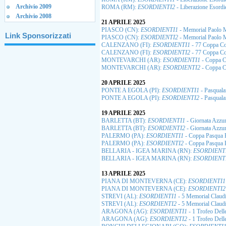
Archivio 2009
ROMA (RM):
ESORDIENTI2
- Liberazione Esordi
Archivio 2008
21 APRILE 2025
PIASCO (CN):
ESORDIENTI1
- Memorial Paolo M
Link Sponsorizzati
PIASCO (CN):
ESORDIENTI2
- Memorial Paolo M
CALENZANO (FI):
ESORDIENTI1
- 77 Coppa Co
CALENZANO (FI):
ESORDIENTI2
- 77 Coppa Co
MONTEVARCHI (AR):
ESORDIENTI1
- Coppa Ci
MONTEVARCHI (AR):
ESORDIENTI2
- Coppa Ci
20 APRILE 2025
PONTE A EGOLA (PI):
ESORDIENTI1
- Pasquala
PONTE A EGOLA (PI):
ESORDIENTI2
- Pasquala
19 APRILE 2025
BARLETTA (BT):
ESORDIENTI1
- Giornata Azzur
BARLETTA (BT):
ESORDIENTI2
- Giornata Azzur
PALERMO (PA):
ESORDIENTI1
- Coppa Pasqua 
PALERMO (PA):
ESORDIENTI2
- Coppa Pasqua 
BELLARIA - IGEA MARINA (RN):
ESORDIENT
BELLARIA - IGEA MARINA (RN):
ESORDIENT
13 APRILE 2025
PIANA DI MONTEVERNA (CE):
ESORDIENTI1
PIANA DI MONTEVERNA (CE):
ESORDIENTI2
STREVI (AL):
ESORDIENTI1
- 5 Memorial Claud
STREVI (AL):
ESORDIENTI2
- 5 Memorial Claud
ARAGONA (AG):
ESORDIENTI1
- 1 Trofeo Dell
ARAGONA (AG):
ESORDIENTI2
- 1 Trofeo Dell