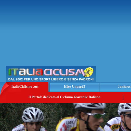
ItaliaCiclismo
.net
Elite-Under23
Juniores
Il Portale dedicato al Ciclismo Giovanile Italiano