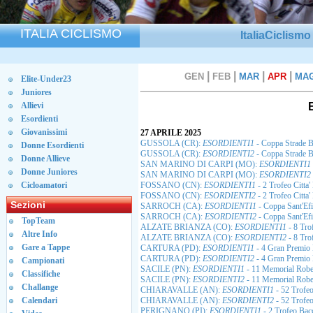
ITALIA CICLISMO
ItaliaCiclism
|
|
|
|
GEN
FEB
MAR
APR
MA
Elite-Under23
Juniores
Allievi
Esordienti
Giovanissimi
27 APRILE 2025
GUSSOLA (CR):
ESORDIENTI1
- Coppa Strade B
Donne Esordienti
GUSSOLA (CR):
ESORDIENTI2
- Coppa Strade B
Donne Allieve
SAN MARINO DI CARPI (MO):
ESORDIENTI1
Donne Juniores
SAN MARINO DI CARPI (MO):
ESORDIENTI2
Cicloamatori
FOSSANO (CN):
ESORDIENTI1
- 2 Trofeo Citta
FOSSANO (CN):
ESORDIENTI2
- 2 Trofeo Citta
Sezioni
SARROCH (CA):
ESORDIENTI1
- Coppa Sant'Ef
SARROCH (CA):
ESORDIENTI2
- Coppa Sant'Ef
TopTeam
ALZATE BRIANZA (CO):
ESORDIENTI1
- 8 Tro
Altre Info
ALZATE BRIANZA (CO):
ESORDIENTI2
- 8 Tro
Gare a Tappe
CARTURA (PD):
ESORDIENTI1
- 4 Gran Premio 
CARTURA (PD):
ESORDIENTI2
- 4 Gran Premio 
Campionati
SACILE (PN):
ESORDIENTI1
- 11 Memorial Robe
Classifiche
SACILE (PN):
ESORDIENTI2
- 11 Memorial Robe
Challange
CHIARAVALLE (AN):
ESORDIENTI1
- 52 Trofeo
Calendari
CHIARAVALLE (AN):
ESORDIENTI2
- 52 Trofeo
PERIGNANO (PI):
ESORDIENTI1
- 2 Trofeo Bac