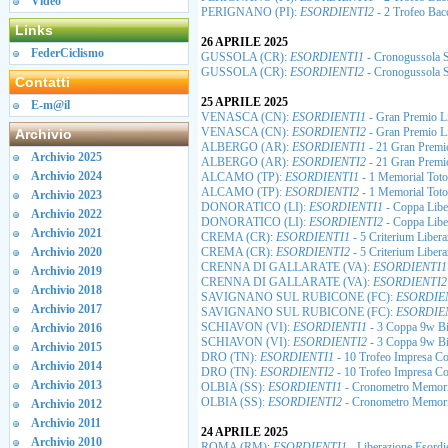
Video
PERIGNANO (PI):
ESORDIENTI2
- 2 Trofeo Bac
Links
26 APRILE 2025
FederCiclismo
GUSSOLA (CR):
ESORDIENTI1
- Cronogussola S
GUSSOLA (CR):
ESORDIENTI2
- Cronogussola S
Contatti
25 APRILE 2025
E-m@il
VENASCA (CN):
ESORDIENTI1
- Gran Premio L
VENASCA (CN):
ESORDIENTI2
- Gran Premio L
Archivio
ALBERGO (AR):
ESORDIENTI1
- 21 Gran Premio
Archivio 2025
ALBERGO (AR):
ESORDIENTI2
- 21 Gran Premio
Archivio 2024
ALCAMO (TP):
ESORDIENTI1
- 1 Memorial Toto
ALCAMO (TP):
ESORDIENTI2
- 1 Memorial Toto
Archivio 2023
DONORATICO (LI):
ESORDIENTI1
- Coppa Libe
Archivio 2022
DONORATICO (LI):
ESORDIENTI2
- Coppa Libe
Archivio 2021
CREMA (CR):
ESORDIENTI1
- 5 Criterium Libera
Archivio 2020
CREMA (CR):
ESORDIENTI2
- 5 Criterium Libera
CRENNA DI GALLARATE (VA):
ESORDIENTI1
Archivio 2019
CRENNA DI GALLARATE (VA):
ESORDIENTI2
Archivio 2018
SAVIGNANO SUL RUBICONE (FC):
ESORDIE
Archivio 2017
SAVIGNANO SUL RUBICONE (FC):
ESORDIE
SCHIAVON (VI):
ESORDIENTI1
- 3 Coppa 9w Bi
Archivio 2016
SCHIAVON (VI):
ESORDIENTI2
- 3 Coppa 9w Bi
Archivio 2015
DRO (TN):
ESORDIENTI1
- 10 Trofeo Impresa Co
Archivio 2014
DRO (TN):
ESORDIENTI2
- 10 Trofeo Impresa Co
Archivio 2013
OLBIA (SS):
ESORDIENTI1
- Cronometro Memori
OLBIA (SS):
ESORDIENTI2
- Cronometro Memori
Archivio 2012
Archivio 2011
24 APRILE 2025
Archivio 2010
ROMA (RM):
ESORDIENTI1
- Liberazione Esordi