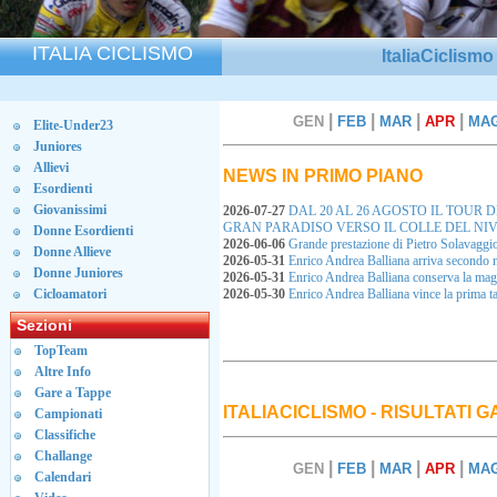
ITALIA CICLISMO
ItaliaCiclism
|
|
|
|
GEN
FEB
MAR
APR
MA
Elite-Under23
Juniores
Allievi
NEWS IN PRIMO PIANO
Esordienti
Giovanissimi
2026-07-27
DAL 20 AL 26 AGOSTO IL TOUR 
GRAN PARADISO VERSO IL COLLE DEL NI
Donne Esordienti
2026-06-06
Grande prestazione di Pietro Solavaggi
Donne Allieve
2026-05-31
Enrico Andrea Balliana arriva secondo 
Donne Juniores
2026-05-31
Enrico Andrea Balliana conserva la ma
Cicloamatori
2026-05-30
Enrico Andrea Balliana vince la prima
Sezioni
TopTeam
Altre Info
Gare a Tappe
ITALIACICLISMO - RISULTATI 
Campionati
Classifiche
Challange
|
|
|
|
GEN
FEB
MAR
APR
MA
Calendari