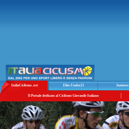
ItaliaCiclismo
.net
Elite-Under23
Juniores
Il Portale dedicato al Ciclismo Giovanile Italiano