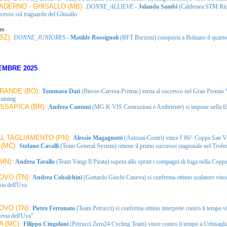
DERNO - GHISALLO (MB):
DONNE_ALLIEVE
-
Jolanda Sambi
(Calderara STM Rid
ccesso sul traguardo del Ghisallo
es
BZ):
DONNE_JUNIORES
-
Matilde Rossignoli
(BFT Burzoni) conquista a Bolzano il quart
EMBRE 2025
RANDE (BO):
Tommaso Dati
(Biesse-Carrera-Premac) torna al successo nel Gran Premio 
raining
SSAPICA (BR):
Andrea Cantoni
(MG.K VIS Costruzioni e Ambriente) si impone nella 
AL TAGLIAMENTO (PN):
Alessio Magagnotti
(Autozai-Contri) vince l' 86^ Coppa San V
(MC):
Stefano Cavalli
(Team General System) ottiene il primo successo stagionale nel Trofe
MN):
Andrea Tarallo
(Team Vangi Il Pirata) supera allo sprint i compagni di fuga nella Coppa 
IOVO (TN):
Andrea Cobalchini
(Gottardo Giochi Caneva) si conferma ottimo scalatore vinc
ta dell'Uva
IOVO (TN):
Pietro Ferronato
(Team Petrucci) si conferma ottimo interprete contro il tempo v
esta dell'Uva"
A (MC):
Filippo Cingolani
(Petrucci Zero24 Cycling Team) vince contro il tempo a Urbisagli