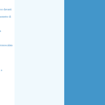
so davanti
nometro di
a
cronoscalata
 a