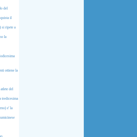
do del
uista il
si ripete a
no la
dodicesima
i ottiene la
atlete del
a tredicesima
no) e' la
iumicinese
no