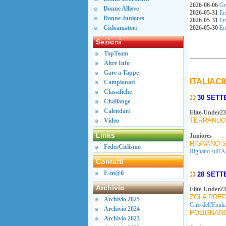
2026-06-06
Gra
Donne Allieve
2026-05-31
Enr
Donne Juniores
2026-05-31
Enr
Cicloamatori
2026-05-30
Enr
Sezioni
TopTeam
Altre Info
Gare a Tappe
ITALIACI
Campionati
Classifiche
30 SETT
Challange
Calendari
Elite-Under23
TERRANUOV
Video
Links
Juniores
RIGNANO S
FederCiclismo
Rignano sull'A
Contatti
E-m@il
28 SETT
Archivio
Elite-Under23
ZOLA PRED
Archivio 2025
Giro dell'Emili
Archivio 2024
POLIGNANO
Archivio 2023