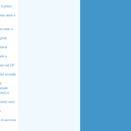
 il primo
rimo anno a
imo anno a
porti
ttoria
nti a
uto nel 18°
i del secondo
i
ionale
ini) si
ioni) vince
a
 il successo