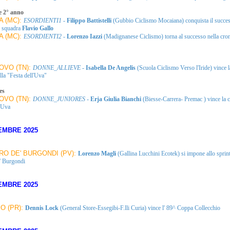
e 2° anno
A (MC):
ESORDIENTI1
-
Filippo Battistelli
(Gubbio Ciclismo Mocaiana) conquista il succes
i squadra
Flavio Gallo
A (MC):
ESORDIENTI2
-
Lorenzo Iazzi
(Madignanese Ciclismo) torna al successo nella cro
IOVO (TN):
DONNE_ALLIEVE
-
Isabella De Angelis
(Scuola Ciclismo Verso l'Iride) vince l
lla "Festa dell'Uva"
es
IOVO (TN):
DONNE_JUNIORES
-
Erja Giulia Bianchi
(Biesse-Carrera- Premac ) vince la 
l'Uva
EMBRE 2025
O DE' BURGONDI (PV):
Lorenzo Magli
(Gallina Lucchini Ecotek) si impone allo sprint
' Burgondi
EMBRE 2025
O (PR):
Dennis Lock
(General Store-Essegibi-F.lli Curia) vince l' 89^ Coppa Collecchio