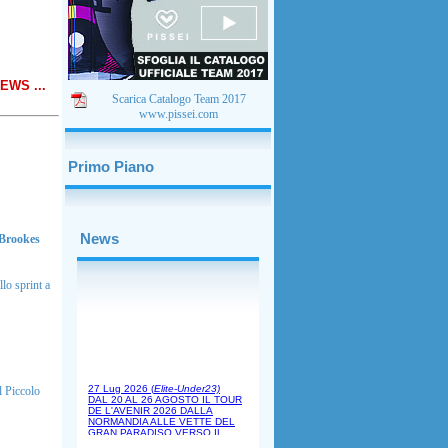
 NEWS ...
Scarica Catalogo Team 2017
www.pissei.com
Primo Piano
News
Brookes
lo sprint a
l Piccolo