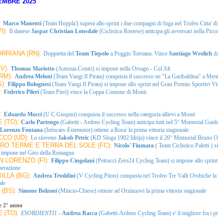
EMBRE 2025
:
Marco Manenti
(Team Hoppla') supera allo sprint i due compagni di fuga nel Trofeo Citta' d
I):
Il danese
Jaspar Christian Lonsdale
(Ciclistica Rostese) anticipa gli avversari nella Pic
RRIANA (RN):
Doppietta del
Team Tiepolo
a Poggio Torriana. Vince
Santiago Wrolich
da
V):
Thomas Mariotto
(Autozai-Contri) si impone nella Orsago - Col Alt
RM):
Andrea Meloni
(Team Vangi Il Pirata) conquista il successo ne "La Garibaldina" a Men
S):
Filippo Bolognesi
(Team Vangi Il Pirata) si impone allo sprint nel Gran Premio Sportivi Vi
):
Federico Pileri
(Team Pieri) vince la Coppa Comune di Monti
):
Edoardo Mocci
(U.C.Guspini) conquista il successo nella categoria allievi a Monti
 (TO):
Carlo Partengo
(Gabetti - Ardens Cycling Team) anticipa tutti nel 5° Memorial Gui
Lorenzo Fontana
(Infocars-Estemotor) ottiene a Rosa' la prima vittoria stagionale
CO (UD):
Lo sloveno
Jakob Petric
(KD Sloga 1902 Idrija) vince il 26° Memorial Bruno Or
O TERME E TERRA DEL SOLE (FC):
Nicolo' Fiumara
( Team Ciclistico Paletti ) 
i impone nel Giro della Romagna
 LORENZO (FI):
Filippo Cingolani
(Petrucci Zero24 Cycling Team) si impone allo sprint 
berazione
ILLA (BG):
Andrea Tetoldini
(V Cycling Piton) conquista nel Trofeo Tre Valli Orobiche la
ale
 (BS):
Simone Bolzoni
(Mincio-Chiese) ottiene ad Orzinuovi la prima vittoria stagionale
e 2° anno
 (TO):
ESORDIENTI1
-
Andrea Racca
(Gabetti-Ardens Cycling Team) e' il migliore fra i p