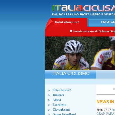
ItaliaCiclismo
.net
Elite-Und
Il Portale dedicato al Ciclismo Gio
ITALIA CICLISMO
Elite-Under23
Juniores
Allievi
NEWS IN
Esordienti
Giovanissimi
2026-07-27
DA
GRAN PARAD
Donne Esordienti