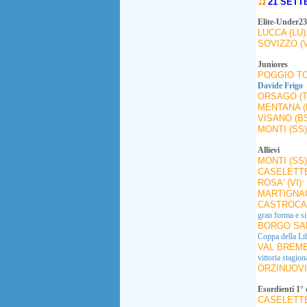
21 SETT
Elite-Under23
LUCCA (LU)
SOVIZZO (V
Juniores
POGGIO TO
Davide Frigo
ORSAGO (T
MENTANA (
VISANO (B
MONTI (SS
Allievi
MONTI (SS
CASELETTE
ROSA' (VI):
MARTIGNAC
CASTROCAR
gran forma e s
BORGO SAN
Coppa della Li
VAL BREMB
vittoria stagion
ORZINUOVI
Esordienti 1° 
CASELETTE