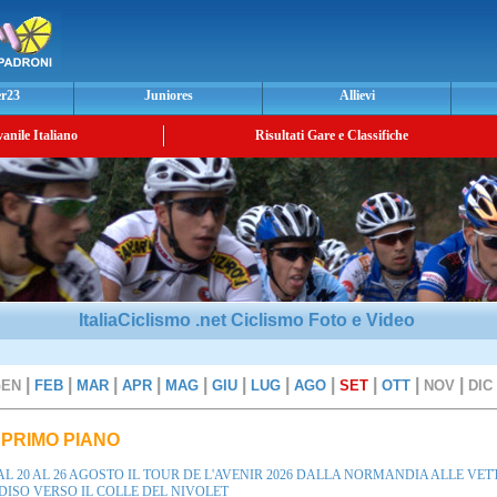
er23
Juniores
Allievi
vanile Italiano
Risultati Gare e Classifiche
ItaliaCiclismo .net Ciclismo Foto e Video
2
|
|
|
|
|
|
|
|
|
|
|
GEN
FEB
MAR
APR
MAG
GIU
LUG
AGO
SET
OTT
NOV
DIC
 PRIMO PIANO
L 20 AL 26 AGOSTO IL TOUR DE L'AVENIR 2026 DALLA NORMANDIA ALLE VET
ISO VERSO IL COLLE DEL NIVOLET