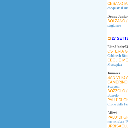
CESANO MA
conquista il su
Donne Junior
BOLZANO (
stagionale
27 SETT
Elite-Under23
OSTERIA G
Cablotech Biot
CEGLIE ME
Messapica
Juniores
SAN VITO 
CAMERINO 
Scarponi
BOZZOLO (
Bozzolo
PALU' DI G
Crono della Fes
Allievi
PALU' DI G
cronoscalata "F
URBISAGLI