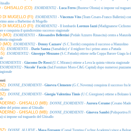
hisallo
- GHISALLO (CO):
ESORDIENTI2
-
Luca Ferro
(Bustese Olonia) si impone sul traguar
 DI MUGELLO (FI):
ESORDIENTI1
-
Vincenzo Vito
(Team Cesaro-Franco Ballerini) conq
 primo anno a Barberino di Mugello
 DI MUGELLO (FI):
ESORDIENTI2
- Il lombardo
Lorenzo Iazzi
(Madignanese Ciclismo) 
ore e conquista il quindicesimo successo stagionale
 (MO):
ESORDIENTI1
-
Alessandro Bellettini
(Pedale Azzurro Rinascita) centra a Manzoli
ttoria stagionale
 (MO):
ESORDIENTI2
-
Denny Cazzaro'
(S.C.Torrile) conquista il successo a Manzolino
SS):
ESORDIENTI1
-
Dario Sanna
(Samabike) e' il migliore fra i primo anno a Pattada
SS):
ESORDIENTI2
-
Giuseppe Mezzano
(S.C.Pattada) ottiene nella Coppa Barore Giagu la 
ale
ESORDIENTI1
-
Giacomo De Rossi
(U.C.Mirano) ottiene a Lova la quinta vittoria stagionale
ESORDIENTI2
-
Niccolo' Faccin
(Ind.Forniture Moro-C&G Capital) dopo numerosi piazzament
tagionale
enti
BZ):
DONNE_ESORDIENTI
-
Ginevra Clemente
(G.C.Noventa) conquista il successo fra le 
Bolzano
BZ):
DONNE_ESORDIENTI
-
Giorgia Valentina Timis
(U.C.Giorgione) ottiene a Bolzano l
ale
DERNO - GHISALLO (MB):
DONNE_ESORDIENTI
-
Aurora Cerame
(Cesano Mader
atlete del primo anno al Ghisallo
DERNO - GHISALLO (MB):
DONNE_ESORDIENTI
-
Ginevra Sambi
(Polisportiva F
a) si impone sul traguardo del Ghisallo
BZ):
DONNE_ALLIEVE
-
Maya Ferrante
(Comal Trentino Cycling Academy) vince a Bolza