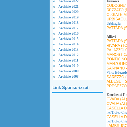
Archivio 2022
Juniores
CODOGNE' 
Archivio 2021
REZZATO (
Archivio 2020
OLGIATE M
Archivio 2019
URBISAGLI
Archivio 2018
Urbisaglia
PATTADA (
Archivio 2017
Archivio 2016
Allievi
Archivio 2015
PATTADA (
Archivio 2014
RIVARA (TO
Archivio 2013
PALAZZOLO
MAROSTICA
Archivio 2012
PONTICINO
Archivio 2011
MANZOLINO
Archivio 2010
SARNANO -
Archivio 2009
Vince
Edoardo
Archivio 2008
SAREZZO (
ALBESE - 
PRESEZZO 
Link Sponsorizzati
Esordienti 1° 
OVADA (AL
OVADA (AL
CASELLA D
nel Trofeo Citt
CASELLA D
nel Trofeo Citt
LAMBRUGO 