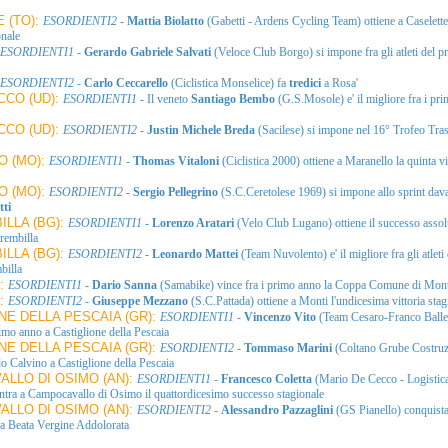
 (TO):
ESORDIENTI2
-
Mattia Biolatto
(Gabetti - Ardens Cycling Team) ottiene a Caselette
onale
ESORDIENTI1
-
Gerardo Gabriele Salvati
(Veloce Club Borgo) si impone fra gli atleti del p
ESORDIENTI2
-
Carlo Ceccarello
(Ciclistica Monselice) fa
tredici
a Rosa'
CO (UD):
ESORDIENTI1
- Il veneto
Santiago Bembo
(G.S.Mosole) e' il migliore fra i pr
CO (UD):
ESORDIENTI2
-
Justin Michele Breda
(Sacilese) si impone nel 16° Trofeo Tras
O (MO):
ESORDIENTI1
-
Thomas Vitaloni
(Ciclistica 2000) ottiene a Maranello la quinta vi
O (MO):
ESORDIENTI2
-
Sergio Pellegrino
(S.C.Ceretolese 1969) si impone allo sprint dava
tti
ILLA (BG):
ESORDIENTI1
-
Lorenzo Aratari
(Velo Club Lugano) ottiene il successo assol
rembilla
ILLA (BG):
ESORDIENTI2
-
Leonardo Mattei
(Team Nuvolento) e' il migliore fra gli atlet
billa
):
ESORDIENTI1
-
Dario Sanna
(Samabike) vince fra i primo anno la Coppa Comune di Mont
):
ESORDIENTI2
-
Giuseppe Mezzano
(S.C.Pattada) ottiene a Monti l'undicesima vittoria stag
NE DELLA PESCAIA (GR):
ESORDIENTI1
-
Vincenzo Vito
(Team Cesaro-Franco Baller
imo anno a Castiglione della Pescaia
NE DELLA PESCAIA (GR):
ESORDIENTI2
-
Tommaso Marini
(Coltano Grube Costruz
alo Calvino a Castiglione della Pescaia
LLO DI OSIMO (AN):
ESORDIENTI1
-
Francesco Coletta
(Mario De Cecco - Logistic
ntra a Campocavallo di Osimo il quattordicesimo successo stagionale
LLO DI OSIMO (AN):
ESORDIENTI2
-
Alessandro Pazzaglini
(GS Pianello) conquista
a Beata Vergine Addolorata