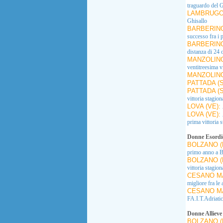
traguardo del G
LAMBRUGO 
Ghisallo
BARBERINO
successo fra i
BARBERINO
distanza di 24 
MANZOLINO
ventitreesima vi
MANZOLINO
PATTADA (
PATTADA (
vittoria stagion
LOVA (VE):
LOVA (VE):
prima vittoria s
Donne Esordi
BOLZANO (
primo anno a 
BOLZANO (
vittoria stagion
CESANO MA
migliore fra le 
CESANO MA
FA.I.T.Adriatic
Donne Allieve
BOLZANO (