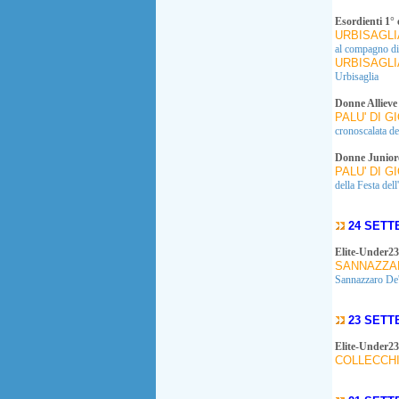
Esordienti 1° 
URBISAGLI
al compagno d
URBISAGLI
Urbisaglia
Donne Allieve
PALU' DI G
cronoscalata de
Donne Junior
PALU' DI G
della Festa del
24 SETT
Elite-Under23
SANNAZZAR
Sannazzaro De
23 SETT
Elite-Under23
COLLECCHI