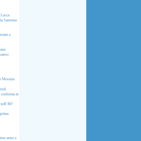
i Lucca
cola Sanremo
vanti a
tana
sanesi
do Messina
ioli
si conferma in
nell' 80^
 prima
rimo anno a