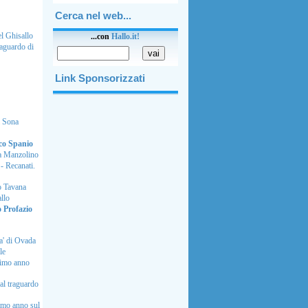
Cerca nel web...
el Ghisallo
...con
Hallo
.
it!
raguardo di
Link Sponsorizzati
i Sona
o Spanio
 a Manzolino
- Recanati.
eo Tavana
llo
 Profazio
a' di Ovada
le
primo anno
 al traguardo
rimo anno sul