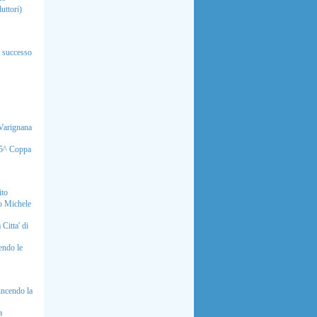
uttori)
o successo
Varignana
65^ Coppa
ito
o Michele
Citta' di
endo le
incendo la
a