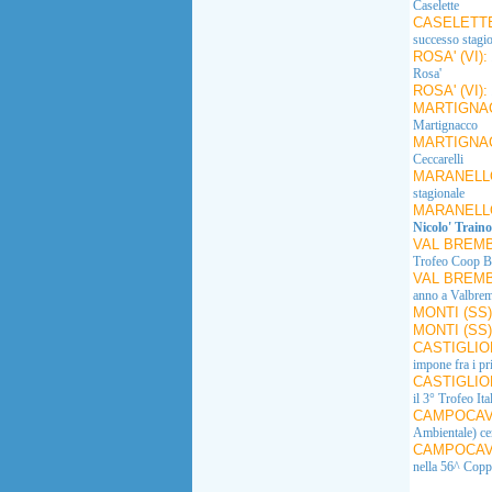
Caselette
CASELETTE
successo stagi
ROSA' (VI):
Rosa'
ROSA' (VI):
MARTIGNAC
Martignacco
MARTIGNAC
Ceccarelli
MARANELL
stagionale
MARANELL
Nicolo' Traino
VAL BREMB
Trofeo Coop B
VAL BREMB
anno a Valbrem
MONTI (SS
MONTI (SS
CASTIGLIO
impone fra i pr
CASTIGLIO
il 3° Trofeo It
CAMPOCAVA
Ambientale) ce
CAMPOCAVA
nella 56^ Copp