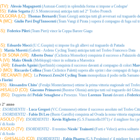
(TV):
Alessio Magagnotti
(Autozai-Contri) in splendida forma si impone a Codogne'
BS):
Fabio Segatta
(U.S.Montecorona) anticipa tutti nel 2° Trofeo Protech
OLGORA (LC):
Thomas Bernardi
(Team Giorgi) anticipa tutti gli avversari sul traguardo d
A (MC):
Giulio Pavi Degl'Innocenti
(Team Vangi il Pirata ) supera il compagno di fuga sul t
SS):
Federico Pileri
(Team Pieri) vince la Coppa Barore Giagu
SS):
Edoardo Mocci
(U.C.Guspini) si impone fra gli allievi sul traguardo di Pattada
):
Mattia Moretti
(Gabetti - Ardens Cycling Team) anticipa tutti nel Trofeo Francesco Data
 DI SONA (VR):
Alberto Dona'
(Ciclistica Monselice) conquista il successo a Palazzolo d
 (VI):
Maks Olenik
(Meblojogi) vince in solitaria a Marostica
 (AR):
Edoardo Agnini
(Iperfinish) conquista il successo davanti al compagno di colori
Marc
 (MO):
Riccardo Collina
(Team Ciclistico Paletti) supera allo sprint i due compagni di fuga
 RECANATI (MC):
La
Petrucci Zero24 Cycling Team
monopolizza il podio nella Sarnano 
 Fiorini
BS):
Alessandro Chito'
(Feralpi Monteclarense) ottiene la prima vittoria stagionale nel Trof
GHISALLO (CO):
Giacomo Primavesi
(Bustese Olonia) anticipa tutti sul traguardo del Ghisa
(BG):
Doppietta del
Pedale Senaghese
a Presezzo. Vince
Lorenzo Turati
davanti a
Federico
e 2° anno
):
ESORDIENTI1
-
Luca Gregori
(V.C.Cremonese) ottiene il successo assoluto nel Trofeo Citt
):
ESORDIENTI2
-
Fabio Di Leo
(Busto Garolfo) conquista ad Ovada la nona vittoria stagiona
'ASOLO (TV):
ESORDIENTI1
-
Kevin Righetto
(G.S.Fiumicello1971) e' il migliore fra i 
a' di Asolo
'ASOLO (TV):
ESORDIENTI2
- Il trentino
Nicolo' Trainotti
(Forti e Veloci) arriva solitario
a' di Asolo
- GHISALLO (CO):
ESORDIENTI1
-
Fabio Pisarra
(G.S.Prealpino) e' il migliore fra i p