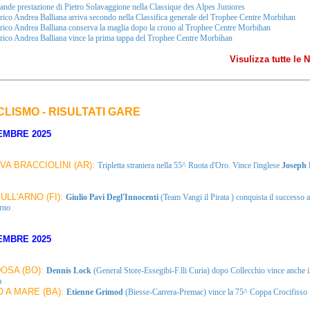
nde prestazione di Pietro Solavaggione nella Classique des Alpes Juniores
ico Andrea Balliana arriva secondo nella Classifica generale del Trophee Centre Morbihan
ico Andrea Balliana conserva la maglia dopo la crono al Trophee Centre Morbihan
ico Andrea Balliana vince la prima tappa del Trophee Centre Morbihan
Visulizza tutte le
CLISMO - RISULTATI GARE
EMBRE 2025
A BRACCIOLINI (AR):
Tripletta straniera nella 55^ Ruota d'Oro. Vince l'inglese
Joseph 
ULL'ARNO (FI):
Giulio Pavi Degl'Innocenti
(Team Vangi il Pirata ) conquista il successo al
rno
EMBRE 2025
OSA (BO):
Dennis Lock
(General Store-Essegibi-F.lli Curia) dopo Collecchio vince anche i
a
 A MARE (BA):
Etienne Grimod
(Biesse-Carrera-Premac) vince la 75^ Coppa Crocifisso